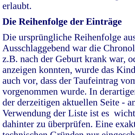
erlaubt.
Die Reihenfolge der Einträge
Die ursprüngliche Reihenfolge au
Ausschlaggebend war die Chronol
z.B. nach der Geburt krank war, od
anzeigen konnten, wurde das Kind
auch vor, dass der Taufeintrag vo
vorgenommen wurde. In derartigen
der derzeitigen aktuellen Seite -
Verwendung der Liste ist es wich
dahinter zu überprüfen. Eine exa
technischen Gründen nur eingesch