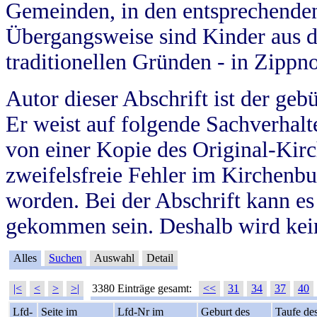
Gemeinden, in den entsprechende
Übergangsweise sind Kinder aus 
traditionellen Gründen - in Zippn
Autor dieser Abschrift ist der geb
Er weist auf folgende Sachverhalte
von einer Kopie des Original-Kirc
zweifelsfreie Fehler im Kirchenbuc
worden. Bei der Abschrift kann e
gekommen sein. Deshalb wird kein
Alles
Suchen
Auswahl
Detail
|<
<
>
>|
3380 Einträge gesamt:
<<
31
34
37
40
Lfd-
Seite im
Lfd-Nr im
Geburt des
Taufe de