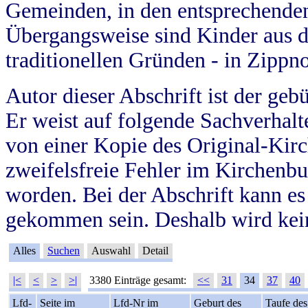
Gemeinden, in den entsprechende
Übergangsweise sind Kinder aus 
traditionellen Gründen - in Zippn
Autor dieser Abschrift ist der geb
Er weist auf folgende Sachverhalte
von einer Kopie des Original-Kirc
zweifelsfreie Fehler im Kirchenbuc
worden. Bei der Abschrift kann e
gekommen sein. Deshalb wird kein
Alles
Suchen
Auswahl
Detail
|<
<
>
>|
3380 Einträge gesamt:
<<
31
34
37
40
Lfd-
Seite im
Lfd-Nr im
Geburt des
Taufe des