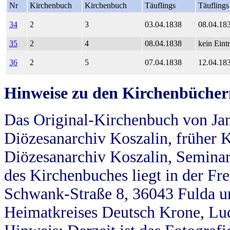
Nr
Kirchenbuch
Kirchenbuch
Täuflings
Täuflings
34
2
3
03.04.1838
08.04.18
35
2
4
08.04.1838
kein Eint
36
2
5
07.04.1838
12.04.18
Hinweise zu den Kirchenbücher
Das Original-Kirchenbuch von Jan
Diözesanarchiv Koszalin, früher Kö
Diözesanarchiv Koszalin, Seminar
des Kirchenbuches liegt in der Fr
Schwank-Straße 8, 36043 Fulda u
Heimatkreises Deutsch Krone, Lu