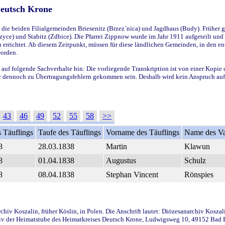
Deutsch Krone
ie beiden Filialgemeinden Briesenitz (Brzez`nica) und Jagdhaus (Budy). Früher g
yce) und Stabitz (Zdbice). Die Pfarrei Zippnow wurde im Jahr 1911 aufgeteilt und e
en errichtet. Ab diesem Zeitpunkt, müssen für diese ländlichen Gemeinden, in den
worden.
 auf folgende Sachverhalte hin: Die vorliegende Transkription ist von einer Kopie 
aber dennoch zu Übertragungsfehlern gekommen sein. Deshalb wird kein Anspruch auf 
43
46
49
52
55
58
>>
 Täuflings
Taufe des Täuflings
Vorname des Täuflings
Name des Va
8
28.03.1838
Martin
Klawun
8
01.04.1838
Augustus
Schulz
8
08.04.1838
Stephan Vincent
Rönspies
iv Koszalin, früher Köslin, in Polen. Die Anschrift lautet: Diözesanarchiv Koszal
v der Heimatstube des Heimatkreises Deutsch Krone, Ludwigsweg 10, 49152 Bad Ess