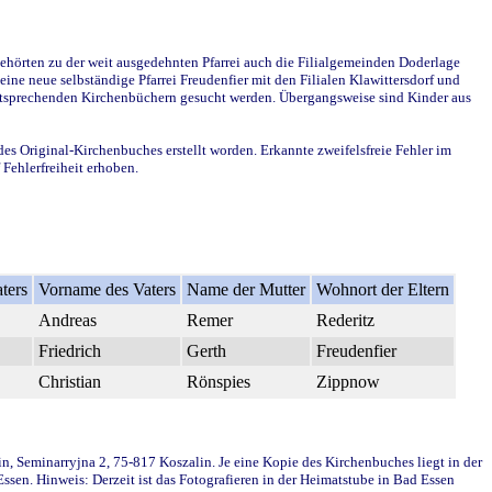
ehörten zu der weit ausgedehnten Pfarrei auch die Filialgemeinden Doderlage
ine neue selbständige Pfarrei Freudenfier mit den Filialen Klawittersdorf und
 entsprechenden Kirchenbüchern gesucht werden. Übergangsweise sind Kinder aus
des Original-Kirchenbuches erstellt worden. Erkannte zweifelsfreie Fehler im
Fehlerfreiheit erhoben.
ters
Vorname des Vaters
Name der Mutter
Wohnort der Eltern
Andreas
Remer
Rederitz
Friedrich
Gerth
Freudenfier
Christian
Rönspies
Zippnow
in, Seminarryjna 2, 75-817 Koszalin. Je eine Kopie des Kirchenbuches liegt in der
en. Hinweis: Derzeit ist das Fotografieren in der Heimatstube in Bad Essen