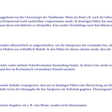
ggebend war die Chronologie des Taufdatums. Wenn ein Kind z.B. nach der Geburt 
rchenpersonal nicht unmittelbar vorgenommen wurde. In derartigen Fällen hat man d
raum davor und dahinter zu überprüfen. Eine exakte Suchabfrage nach dem Datum i
den offensichtlich so aufgeschrieben, wie die Amtsperson ihn verstanden hat, ode
n Dörfern war schließlich Dialekt. In den Fällen bei denen erkannt wurde, dass di
t, wobei mehrere Schreibvarianten Anwendung fanden. In dieser Liste wurde in de
n und den im Kirchenbuch verwendeten Schreibvarianten.
wurde deshalb vorausgesetzt, dass nur in derartigen Fällen eine Abweichung zur O
eshalb ist bei der Ortsangabe für den Taufpaten ein Vorbehalt gegeben. Überwiegen
weitere Angaben wie z. B. eine Heirat, wurden nicht übernommen.