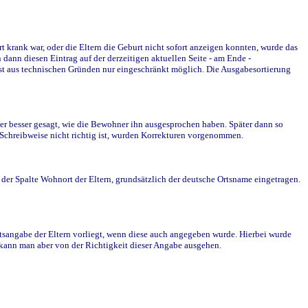
krank war, oder die Eltern die Geburt nicht sofort anzeigen konnten, wurde das
ann diesen Eintrag auf der derzeitigen aktuellen Seite - am Ende -
st aus technischen Gründen nur eingeschränkt möglich. Die Ausgabesortierung
r besser gesagt, wie die Bewohner ihn ausgesprochen haben. Später dann so
e Schreibweise nicht richtig ist, wurden Korrekturen vorgenommen.
r Spalte Wohnort der Eltern, grundsätzlich der deutsche Ortsname eingetragen.
rtsangabe der Eltern vorliegt, wenn diese auch angegeben wurde. Hierbei wurde
d kann man aber von der Richtigkeit dieser Angabe ausgehen.