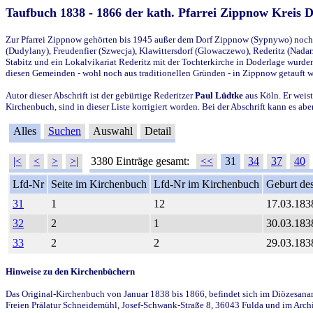
Taufbuch 1838 - 1866 der kath. Pfarrei Zippnow Kreis 
Zur Pfarrei Zippnow gehörten bis 1945 außer dem Dorf Zippnow (Sypnywo) noch d
(Dudylany), Freudenfier (Szwecja), Klawittersdorf (Glowaczewo), Rederitz (Nadarz
Stabitz und ein Lokalvikariat Rederitz mit der Tochterkirche in Doderlage wurd
diesen Gemeinden - wohl noch aus traditionellen Gründen - in Zippnow getauft 
Autor dieser Abschrift ist der gebürtige Rederitzer
Paul Lüdtke
aus Köln. Er weist
Kirchenbuch, sind in dieser Liste korrigiert worden. Bei der Abschrift kann es 
Alles
Suchen
Auswahl
Detail
|<
<
>
>|
3380 Einträge gesamt:
<<
31
34
37
40
Lfd-Nr
Seite im Kirchenbuch
Lfd-Nr im Kirchenbuch
Geburt des
31
1
12
17.03.183
32
2
1
30.03.183
33
2
2
29.03.183
Hinweise zu den Kirchenbüchern
Das Original-Kirchenbuch von Januar 1838 bis 1866, befindet sich im Diözesanarch
Freien Prälatur Schneidemühl, Josef-Schwank-Straße 8, 36043 Fulda und im Archi