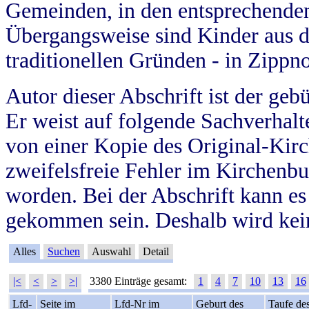
Gemeinden, in den entsprechende
Übergangsweise sind Kinder aus 
traditionellen Gründen - in Zippn
Autor dieser Abschrift ist der geb
Er weist auf folgende Sachverhalte
von einer Kopie des Original-Kirc
zweifelsfreie Fehler im Kirchenbuc
worden. Bei der Abschrift kann e
gekommen sein. Deshalb wird kein
Alles
Suchen
Auswahl
Detail
|<
<
>
>|
3380 Einträge gesamt:
1
4
7
10
13
16
Lfd-
Seite im
Lfd-Nr im
Geburt des
Taufe de