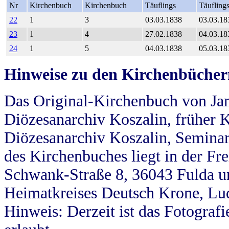
Nr
Kirchenbuch
Kirchenbuch
Täuflings
Täufling
22
1
3
03.03.1838
03.03.18
23
1
4
27.02.1838
04.03.18
24
1
5
04.03.1838
05.03.18
Hinweise zu den Kirchenbücher
Das Original-Kirchenbuch von Jan
Diözesanarchiv Koszalin, früher Kö
Diözesanarchiv Koszalin, Seminar
des Kirchenbuches liegt in der Fr
Schwank-Straße 8, 36043 Fulda u
Heimatkreises Deutsch Krone, Lu
Hinweis: Derzeit ist das Fotograf