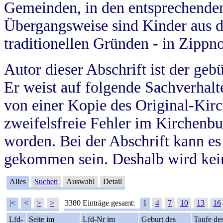
Gemeinden, in den entsprechende
Übergangsweise sind Kinder aus 
traditionellen Gründen - in Zippn
Autor dieser Abschrift ist der geb
Er weist auf folgende Sachverhalte
von einer Kopie des Original-Kirc
zweifelsfreie Fehler im Kirchenbuc
worden. Bei der Abschrift kann e
gekommen sein. Deshalb wird kein
Alles
Suchen
Auswahl
Detail
|<
<
>
>|
3380 Einträge gesamt:
1
4
7
10
13
16
Lfd-
Seite im
Lfd-Nr im
Geburt des
Taufe de