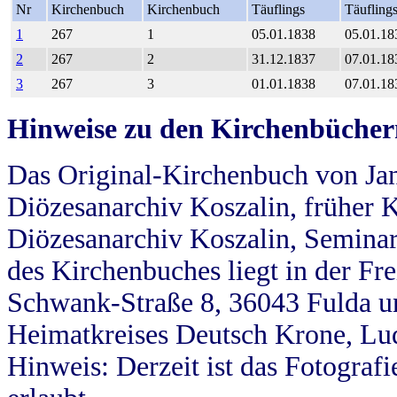
Nr
Kirchenbuch
Kirchenbuch
Täuflings
Täufling
1
267
1
05.01.1838
05.01.18
2
267
2
31.12.1837
07.01.18
3
267
3
01.01.1838
07.01.18
Hinweise zu den Kirchenbücher
Das Original-Kirchenbuch von Jan
Diözesanarchiv Koszalin, früher Kö
Diözesanarchiv Koszalin, Seminar
des Kirchenbuches liegt in der Fr
Schwank-Straße 8, 36043 Fulda u
Heimatkreises Deutsch Krone, Lu
Hinweis: Derzeit ist das Fotograf