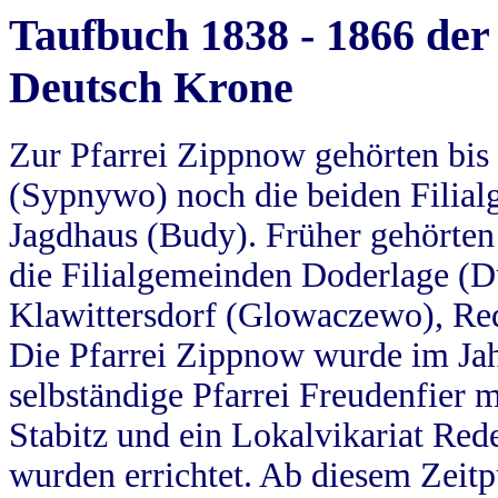
Taufbuch 1838 - 1866 der
Deutsch Krone
Zur Pfarrei Zippnow gehörten bi
(Sypnywo) noch die beiden Filial
Jagdhaus (Budy). Früher gehörten 
die Filialgemeinden Doderlage (D
Klawittersdorf (Glowaczewo), Red
Die Pfarrei Zippnow wurde im Jah
selbständige Pfarrei Freudenfier m
Stabitz und ein Lokalvikariat Red
wurden errichtet. Ab diesem Zeitp