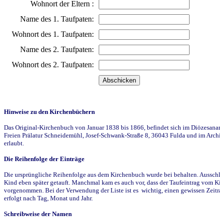
Wohnort der Eltern :
Name des 1. Taufpaten:
Wohnort des 1. Taufpaten:
Name des 2. Taufpaten:
Wohnort des 2. Taufpaten:
Hinweise zu den Kirchenbüchern
Das Original-Kirchenbuch von Januar 1838 bis 1866, befindet sich im Diözesanarch
Freien Prälatur Schneidemühl, Josef-Schwank-Straße 8, 36043 Fulda und im Archi
erlaubt.
Die Reihenfolge der Einträge
Die ursprüngliche Reihenfolge aus dem Kirchenbuch wurde bei behalten. Ausschla
Kind eben später getauft. Manchmal kam es auch vor, dass der Taufeintrag vom Ki
vorgenommen. Bei der Verwendung der Liste ist es wichtig, einen gewissen Zeit
erfolgt nach Tag, Monat und Jahr.
Schreibweise der Namen