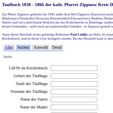
Taufbuch 1838 - 1866 der kath. Pfarrei Zippnow Kreis 
Zur Pfarrei Zippnow gehörten bis 1945 außer dem Dorf Zippnow (Sypnywo) noch d
(Dudylany), Freudenfier (Szwecja), Klawittersdorf (Glowaczewo), Rederitz (Nadarz
Stabitz und ein Lokalvikariat Rederitz mit der Tochterkirche in Doderlage wurd
diesen Gemeinden - wohl noch aus traditionellen Gründen - in Zippnow getauft 
Autor dieser Abschrift ist der gebürtige Rederitzer
Paul Lüdtke
aus Köln. Er weist
Kirchenbuch, sind in dieser Liste korrigiert worden. Bei der Abschrift kann es 
Alles
Suchen
Auswahl
Detail
Suche:
Lfd-Nr im Kirchenbuch:
Geburt des Täuflings:
Taufe des Täuflings:
Vorname des Täuflings:
Name des Vaters:
Name der Mutter: