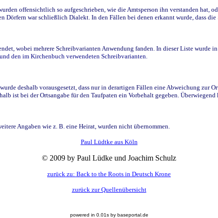
den offensichtlich so aufgeschrieben, wie die Amtsperson ihn verstanden hat, ode
n Dörfern war schließlich Dialekt. In den Fällen bei denen erkannt wurde, dass di
t, wobei mehrere Schreibvarianten Anwendung fanden. In dieser Liste wurde in de
n und den im Kirchenbuch verwendeten Schreibvarianten.
wurde deshalb vorausgesetzt, dass nur in derartigen Fällen eine Abweichung zur O
eshalb ist bei der Ortsangabe für den Taufpaten ein Vorbehalt gegeben. Überwiegen
weitere Angaben wie z. B. eine Heirat, wurden nicht übernommen.
Paul Lüdtke aus Köln
© 2009 by Paul Lüdke und Joachim Schulz
zurück zu: Back to the Roots in Deutsch Krone
zurück zur Quellenübersicht
powered in 0.01s by baseportal.de