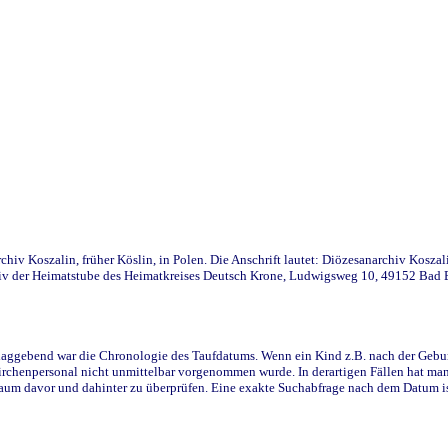
iv Koszalin, früher Köslin, in Polen. Die Anschrift lautet: Diözesanarchiv Koszal
v der Heimatstube des Heimatkreises Deutsch Krone, Ludwigsweg 10, 49152 Bad Ess
ggebend war die Chronologie des Taufdatums. Wenn ein Kind z.B. nach der Geburt 
rchenpersonal nicht unmittelbar vorgenommen wurde. In derartigen Fällen hat man d
raum davor und dahinter zu überprüfen. Eine exakte Suchabfrage nach dem Datum i