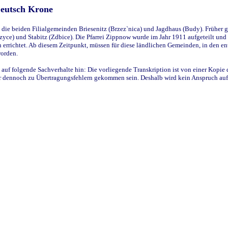
Deutsch Krone
ie beiden Filialgemeinden Briesenitz (Brzez`nica) und Jagdhaus (Budy). Früher g
yce) und Stabitz (Zdbice). Die Pfarrei Zippnow wurde im Jahr 1911 aufgeteilt und e
en errichtet. Ab diesem Zeitpunkt, müssen für diese ländlichen Gemeinden, in den
worden.
 auf folgende Sachverhalte hin: Die vorliegende Transkription ist von einer Kopie 
aber dennoch zu Übertragungsfehlern gekommen sein. Deshalb wird kein Anspruch auf 