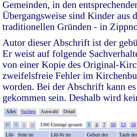
Gemeinden, in den entsprechende
Übergangsweise sind Kinder aus 
traditionellen Gründen - in Zippn
Autor dieser Abschrift ist der geb
Er weist auf folgende Sachverhalte
von einer Kopie des Original-Kirc
zweifelsfreie Fehler im Kirchenbuc
worden. Bei der Abschrift kann e
gekommen sein. Deshalb wird kein
Alles
Suchen
Auswahl
Detail
|<
<
>
>|
3380 Einträge gesamt:
1
4
7
10
13
16
Lfd-
Seite im
Lfd-Nr im
Geburt des
Taufe de