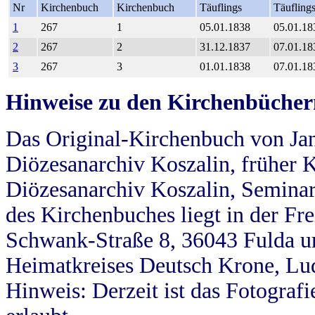
Nr
Kirchenbuch
Kirchenbuch
Täuflings
Täufling
1
267
1
05.01.1838
05.01.18
2
267
2
31.12.1837
07.01.18
3
267
3
01.01.1838
07.01.18
Hinweise zu den Kirchenbücher
Das Original-Kirchenbuch von Jan
Diözesanarchiv Koszalin, früher Kö
Diözesanarchiv Koszalin, Seminar
des Kirchenbuches liegt in der Fr
Schwank-Straße 8, 36043 Fulda u
Heimatkreises Deutsch Krone, Lu
Hinweis: Derzeit ist das Fotograf