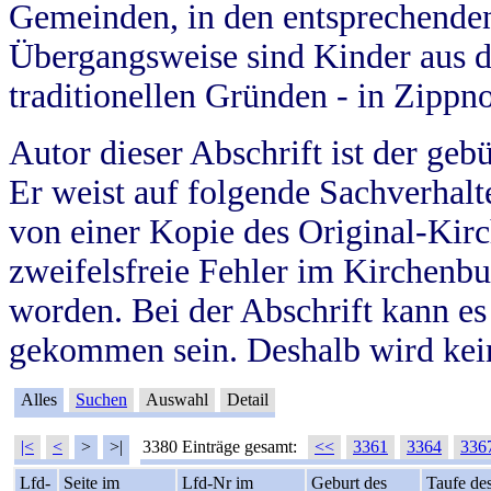
Gemeinden, in den entsprechende
Übergangsweise sind Kinder aus 
traditionellen Gründen - in Zippn
Autor dieser Abschrift ist der geb
Er weist auf folgende Sachverhalte
von einer Kopie des Original-Kirc
zweifelsfreie Fehler im Kirchenbuc
worden. Bei der Abschrift kann e
gekommen sein. Deshalb wird kein
Alles
Suchen
Auswahl
Detail
|<
<
>
>|
3380 Einträge gesamt:
<<
3361
3364
336
Lfd-
Seite im
Lfd-Nr im
Geburt des
Taufe de