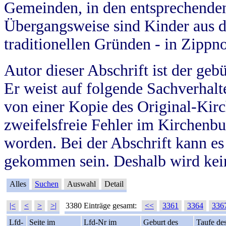
Gemeinden, in den entsprechende
Übergangsweise sind Kinder aus 
traditionellen Gründen - in Zippn
Autor dieser Abschrift ist der geb
Er weist auf folgende Sachverhalte
von einer Kopie des Original-Kirc
zweifelsfreie Fehler im Kirchenbuc
worden. Bei der Abschrift kann e
gekommen sein. Deshalb wird kein
Alles
Suchen
Auswahl
Detail
|<
<
>
>|
3380 Einträge gesamt:
<<
3361
3364
336
Lfd-
Seite im
Lfd-Nr im
Geburt des
Taufe de