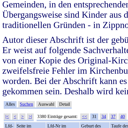
Gemeinden, in den entsprechende
Übergangsweise sind Kinder aus 
traditionellen Gründen - in Zippn
Autor dieser Abschrift ist der geb
Er weist auf folgende Sachverhalte
von einer Kopie des Original-Kirc
zweifelsfreie Fehler im Kirchenbuc
worden. Bei der Abschrift kann e
gekommen sein. Deshalb wird kein
Alles
Suchen
Auswahl
Detail
|<
<
>
>|
3380 Einträge gesamt:
<<
31
34
37
40
Lfd-
Seite im
Lfd-Nr im
Geburt des
Taufe de