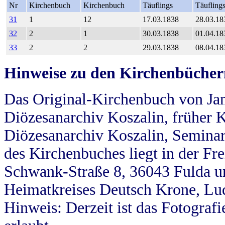
Nr
Kirchenbuch
Kirchenbuch
Täuflings
Täufling
31
1
12
17.03.1838
28.03.18
32
2
1
30.03.1838
01.04.18
33
2
2
29.03.1838
08.04.18
Hinweise zu den Kirchenbücher
Das Original-Kirchenbuch von Jan
Diözesanarchiv Koszalin, früher Kö
Diözesanarchiv Koszalin, Seminar
des Kirchenbuches liegt in der Fr
Schwank-Straße 8, 36043 Fulda u
Heimatkreises Deutsch Krone, Lu
Hinweis: Derzeit ist das Fotograf