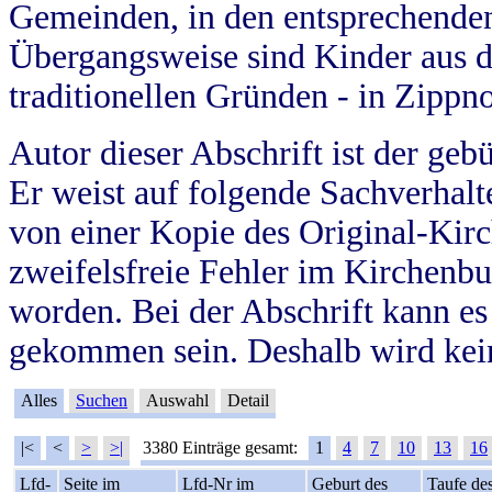
Gemeinden, in den entsprechende
Übergangsweise sind Kinder aus 
traditionellen Gründen - in Zippn
Autor dieser Abschrift ist der geb
Er weist auf folgende Sachverhalte
von einer Kopie des Original-Kirc
zweifelsfreie Fehler im Kirchenbuc
worden. Bei der Abschrift kann e
gekommen sein. Deshalb wird kein
Alles
Suchen
Auswahl
Detail
|<
<
>
>|
3380 Einträge gesamt:
1
4
7
10
13
16
Lfd-
Seite im
Lfd-Nr im
Geburt des
Taufe de