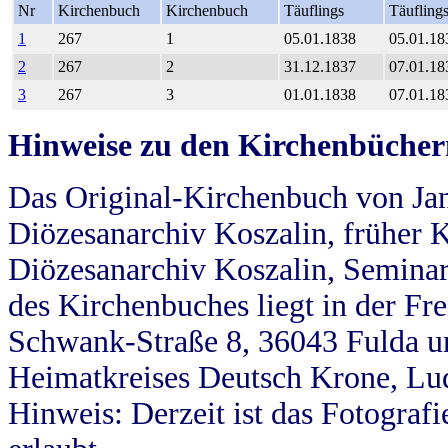
Nr
Kirchenbuch
Kirchenbuch
Täuflings
Täufling
1
267
1
05.01.1838
05.01.18
2
267
2
31.12.1837
07.01.18
3
267
3
01.01.1838
07.01.18
Hinweise zu den Kirchenbücher
Das Original-Kirchenbuch von Jan
Diözesanarchiv Koszalin, früher Kö
Diözesanarchiv Koszalin, Seminar
des Kirchenbuches liegt in der Fr
Schwank-Straße 8, 36043 Fulda u
Heimatkreises Deutsch Krone, Lu
Hinweis: Derzeit ist das Fotograf