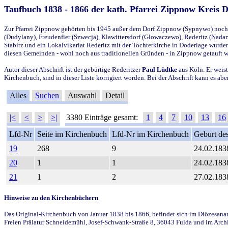
Taufbuch 1838 - 1866 der kath. Pfarrei Zippnow Kreis 
Zur Pfarrei Zippnow gehörten bis 1945 außer dem Dorf Zippnow (Sypnywo) noch d
(Dudylany), Freudenfier (Szwecja), Klawittersdorf (Glowaczewo), Rederitz (Nadarz
Stabitz und ein Lokalvikariat Rederitz mit der Tochterkirche in Doderlage wurd
diesen Gemeinden - wohl noch aus traditionellen Gründen - in Zippnow getauft 
Autor dieser Abschrift ist der gebürtige Rederitzer
Paul Lüdtke
aus Köln. Er weist
Kirchenbuch, sind in dieser Liste korrigiert worden. Bei der Abschrift kann es 
Alles
Suchen
Auswahl
Detail
|<
<
>
>|
3380 Einträge gesamt:
1
4
7
10
13
16
Lfd-Nr
Seite im Kirchenbuch
Lfd-Nr im Kirchenbuch
Geburt des
19
268
9
24.02.183
20
1
1
24.02.183
21
1
2
27.02.183
Hinweise zu den Kirchenbüchern
Das Original-Kirchenbuch von Januar 1838 bis 1866, befindet sich im Diözesanarch
Freien Prälatur Schneidemühl, Josef-Schwank-Straße 8, 36043 Fulda und im Archi