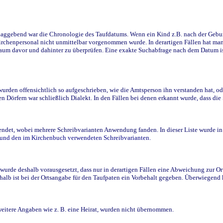
ggebend war die Chronologie des Taufdatums. Wenn ein Kind z.B. nach der Geburt 
rchenpersonal nicht unmittelbar vorgenommen wurde. In derartigen Fällen hat man d
raum davor und dahinter zu überprüfen. Eine exakte Suchabfrage nach dem Datum i
den offensichtlich so aufgeschrieben, wie die Amtsperson ihn verstanden hat, ode
n Dörfern war schließlich Dialekt. In den Fällen bei denen erkannt wurde, dass di
t, wobei mehrere Schreibvarianten Anwendung fanden. In dieser Liste wurde in de
n und den im Kirchenbuch verwendeten Schreibvarianten.
wurde deshalb vorausgesetzt, dass nur in derartigen Fällen eine Abweichung zur O
eshalb ist bei der Ortsangabe für den Taufpaten ein Vorbehalt gegeben. Überwiegen
weitere Angaben wie z. B. eine Heirat, wurden nicht übernommen.