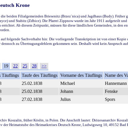
Deutsch Krone
ie beiden Filialgemeinden Briesenitz (Brzez`nica) und Jagdhaus (Budy). Früher g
yce) und Stabitz (Zdbice). Die Pfarrei Zippnow wurde im Jahr 1911 aufgeteilt und e
en errichtet. Ab diesem Zeitpunkt, müssen für diese ländlichen Gemeinden, in den
worden.
 auf folgende Sachverhalte hin: Die vorliegende Transkription ist von einer Kopie 
aber dennoch zu Übertragungsfehlern gekommen sein. Deshalb wird kein Anspruch auf 
19
22
25
28
>>
 Täuflings
Taufe des Täuflings
Vorname des Täuflings
Name des Va
8
25.02.1838
Michael
Hannemann
8
25.02.1838
Johann
Fenske
8
27.02.1838
Julius
Spors
iv Koszalin, früher Köslin, in Polen. Die Anschrift lautet: Diözesanarchiv Koszal
v der Heimatstube des Heimatkreises Deutsch Krone, Ludwigsweg 10, 49152 Bad Ess