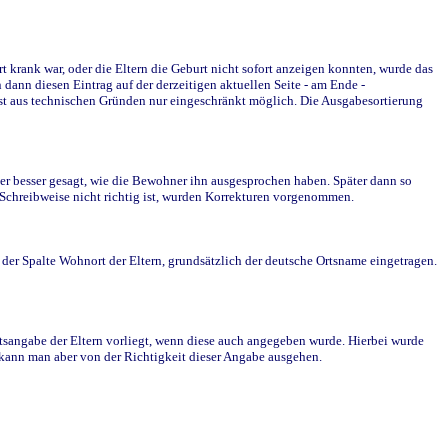
krank war, oder die Eltern die Geburt nicht sofort anzeigen konnten, wurde das
ann diesen Eintrag auf der derzeitigen aktuellen Seite - am Ende -
st aus technischen Gründen nur eingeschränkt möglich. Die Ausgabesortierung
r besser gesagt, wie die Bewohner ihn ausgesprochen haben. Später dann so
e Schreibweise nicht richtig ist, wurden Korrekturen vorgenommen.
r Spalte Wohnort der Eltern, grundsätzlich der deutsche Ortsname eingetragen.
rtsangabe der Eltern vorliegt, wenn diese auch angegeben wurde. Hierbei wurde
d kann man aber von der Richtigkeit dieser Angabe ausgehen.