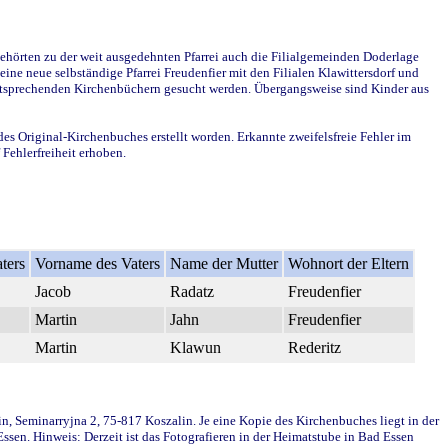
ehörten zu der weit ausgedehnten Pfarrei auch die Filialgemeinden Doderlage
ine neue selbständige Pfarrei Freudenfier mit den Filialen Klawittersdorf und
 entsprechenden Kirchenbüchern gesucht werden. Übergangsweise sind Kinder aus
des Original-Kirchenbuches erstellt worden. Erkannte zweifelsfreie Fehler im
Fehlerfreiheit erhoben.
ters
Vorname des Vaters
Name der Mutter
Wohnort der Eltern
Jacob
Radatz
Freudenfier
Martin
Jahn
Freudenfier
Martin
Klawun
Rederitz
in, Seminarryjna 2, 75-817 Koszalin. Je eine Kopie des Kirchenbuches liegt in der
en. Hinweis: Derzeit ist das Fotografieren in der Heimatstube in Bad Essen