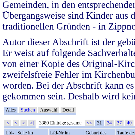
Gemeinden, in den entsprechende
Übergangsweise sind Kinder aus 
traditionellen Gründen - in Zippn
Autor dieser Abschrift ist der geb
Er weist auf folgende Sachverhalte
von einer Kopie des Original-Kirc
zweifelsfreie Fehler im Kirchenbuc
worden. Bei der Abschrift kann e
gekommen sein. Deshalb wird kein
Alles
Suchen
Auswahl
Detail
|<
<
>
>|
3380 Einträge gesamt:
<<
31
34
37
40
Lfd-
Seite im
Lfd-Nr im
Geburt des
Taufe de