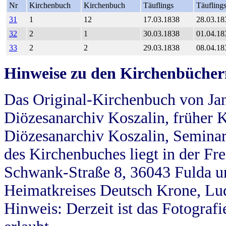
Nr
Kirchenbuch
Kirchenbuch
Täuflings
Täufling
31
1
12
17.03.1838
28.03.18
32
2
1
30.03.1838
01.04.18
33
2
2
29.03.1838
08.04.18
Hinweise zu den Kirchenbücher
Das Original-Kirchenbuch von Jan
Diözesanarchiv Koszalin, früher Kö
Diözesanarchiv Koszalin, Seminar
des Kirchenbuches liegt in der Fr
Schwank-Straße 8, 36043 Fulda u
Heimatkreises Deutsch Krone, Lu
Hinweis: Derzeit ist das Fotograf