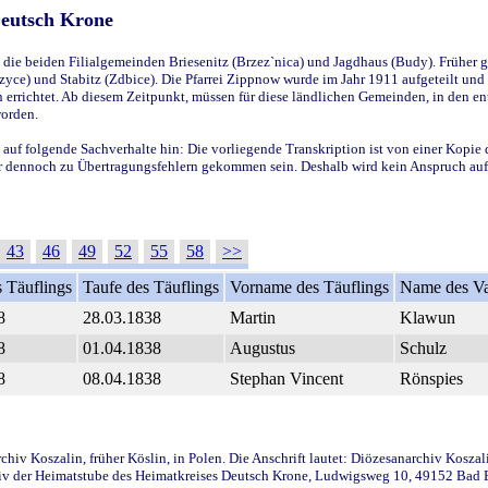
Deutsch Krone
ie beiden Filialgemeinden Briesenitz (Brzez`nica) und Jagdhaus (Budy). Früher g
yce) und Stabitz (Zdbice). Die Pfarrei Zippnow wurde im Jahr 1911 aufgeteilt und e
en errichtet. Ab diesem Zeitpunkt, müssen für diese ländlichen Gemeinden, in den
worden.
 auf folgende Sachverhalte hin: Die vorliegende Transkription ist von einer Kopie 
aber dennoch zu Übertragungsfehlern gekommen sein. Deshalb wird kein Anspruch auf 
43
46
49
52
55
58
>>
 Täuflings
Taufe des Täuflings
Vorname des Täuflings
Name des Va
8
28.03.1838
Martin
Klawun
8
01.04.1838
Augustus
Schulz
8
08.04.1838
Stephan Vincent
Rönspies
iv Koszalin, früher Köslin, in Polen. Die Anschrift lautet: Diözesanarchiv Koszal
v der Heimatstube des Heimatkreises Deutsch Krone, Ludwigsweg 10, 49152 Bad Ess