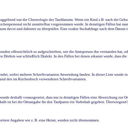
ggebend war die Chronologie des Taufdatums. Wenn ein Kind z.B. nach der Geburt 
rchenpersonal nicht unmittelbar vorgenommen wurde. In derartigen Fällen hat man d
raum davor und dahinter zu überprüfen. Eine exakte Suchabfrage nach dem Datum i
den offensichtlich so aufgeschrieben, wie die Amtsperson ihn verstanden hat, ode
n Dörfern war schließlich Dialekt. In den Fällen bei denen erkannt wurde, dass di
t, wobei mehrere Schreibvarianten Anwendung fanden. In dieser Liste wurde in de
n und den im Kirchenbuch verwendeten Schreibvarianten.
wurde deshalb vorausgesetzt, dass nur in derartigen Fällen eine Abweichung zur O
eshalb ist bei der Ortsangabe für den Taufpaten ein Vorbehalt gegeben. Überwiegen
weitere Angaben wie z. B. eine Heirat, wurden nicht übernommen.