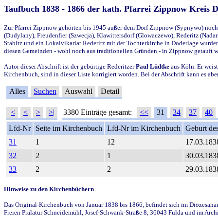
Taufbuch 1838 - 1866 der kath. Pfarrei Zippnow Kreis 
Zur Pfarrei Zippnow gehörten bis 1945 außer dem Dorf Zippnow (Sypnywo) noch d
(Dudylany), Freudenfier (Szwecja), Klawittersdorf (Glowaczewo), Rederitz (Nadarz
Stabitz und ein Lokalvikariat Rederitz mit der Tochterkirche in Doderlage wurd
diesen Gemeinden - wohl noch aus traditionellen Gründen - in Zippnow getauft 
Autor dieser Abschrift ist der gebürtige Rederitzer
Paul Lüdtke
aus Köln. Er weist
Kirchenbuch, sind in dieser Liste korrigiert worden. Bei der Abschrift kann es 
Alles
Suchen
Auswahl
Detail
|<
<
>
>|
3380 Einträge gesamt:
<<
31
34
37
40
Lfd-Nr
Seite im Kirchenbuch
Lfd-Nr im Kirchenbuch
Geburt des
31
1
12
17.03.183
32
2
1
30.03.183
33
2
2
29.03.183
Hinweise zu den Kirchenbüchern
Das Original-Kirchenbuch von Januar 1838 bis 1866, befindet sich im Diözesanarch
Freien Prälatur Schneidemühl, Josef-Schwank-Straße 8, 36043 Fulda und im Archi