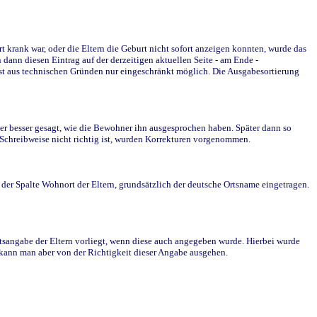
krank war, oder die Eltern die Geburt nicht sofort anzeigen konnten, wurde das
ann diesen Eintrag auf der derzeitigen aktuellen Seite - am Ende -
st aus technischen Gründen nur eingeschränkt möglich. Die Ausgabesortierung
r besser gesagt, wie die Bewohner ihn ausgesprochen haben. Später dann so
e Schreibweise nicht richtig ist, wurden Korrekturen vorgenommen.
r Spalte Wohnort der Eltern, grundsätzlich der deutsche Ortsname eingetragen.
rtsangabe der Eltern vorliegt, wenn diese auch angegeben wurde. Hierbei wurde
d kann man aber von der Richtigkeit dieser Angabe ausgehen.