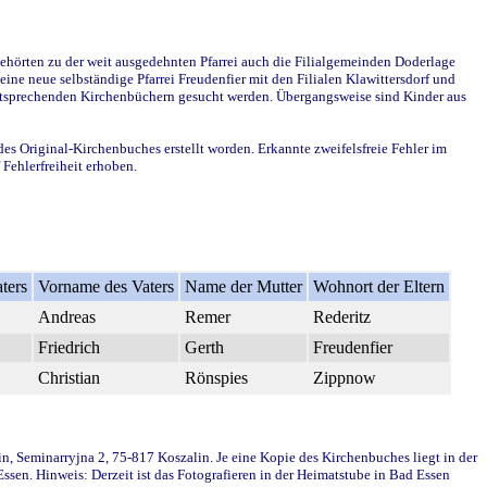
ehörten zu der weit ausgedehnten Pfarrei auch die Filialgemeinden Doderlage
ine neue selbständige Pfarrei Freudenfier mit den Filialen Klawittersdorf und
 entsprechenden Kirchenbüchern gesucht werden. Übergangsweise sind Kinder aus
des Original-Kirchenbuches erstellt worden. Erkannte zweifelsfreie Fehler im
Fehlerfreiheit erhoben.
ters
Vorname des Vaters
Name der Mutter
Wohnort der Eltern
Andreas
Remer
Rederitz
Friedrich
Gerth
Freudenfier
Christian
Rönspies
Zippnow
in, Seminarryjna 2, 75-817 Koszalin. Je eine Kopie des Kirchenbuches liegt in der
en. Hinweis: Derzeit ist das Fotografieren in der Heimatstube in Bad Essen