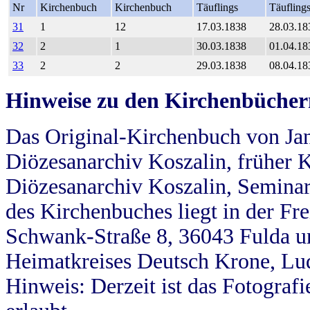
Nr
Kirchenbuch
Kirchenbuch
Täuflings
Täufling
31
1
12
17.03.1838
28.03.18
32
2
1
30.03.1838
01.04.18
33
2
2
29.03.1838
08.04.18
Hinweise zu den Kirchenbücher
Das Original-Kirchenbuch von Jan
Diözesanarchiv Koszalin, früher Kö
Diözesanarchiv Koszalin, Seminar
des Kirchenbuches liegt in der Fr
Schwank-Straße 8, 36043 Fulda u
Heimatkreises Deutsch Krone, Lu
Hinweis: Derzeit ist das Fotograf