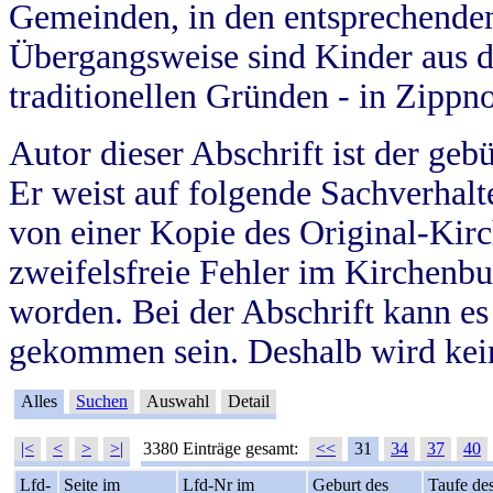
Gemeinden, in den entsprechende
Übergangsweise sind Kinder aus 
traditionellen Gründen - in Zippn
Autor dieser Abschrift ist der geb
Er weist auf folgende Sachverhalte
von einer Kopie des Original-Kirc
zweifelsfreie Fehler im Kirchenbuc
worden. Bei der Abschrift kann e
gekommen sein. Deshalb wird kein
Alles
Suchen
Auswahl
Detail
|<
<
>
>|
3380 Einträge gesamt:
<<
31
34
37
40
Lfd-
Seite im
Lfd-Nr im
Geburt des
Taufe de