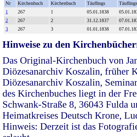
Nr
Kirchenbuch
Kirchenbuch
Täuflings
Täufling
1
267
1
05.01.1838
05.01.18
2
267
2
31.12.1837
07.01.18
3
267
3
01.01.1838
07.01.18
Hinweise zu den Kirchenbücher
Das Original-Kirchenbuch von Jan
Diözesanarchiv Koszalin, früher Kö
Diözesanarchiv Koszalin, Seminar
des Kirchenbuches liegt in der Fr
Schwank-Straße 8, 36043 Fulda u
Heimatkreises Deutsch Krone, Lu
Hinweis: Derzeit ist das Fotograf