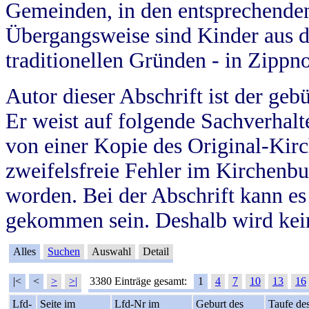
Gemeinden, in den entsprechende
Übergangsweise sind Kinder aus 
traditionellen Gründen - in Zippn
Autor dieser Abschrift ist der geb
Er weist auf folgende Sachverhalte
von einer Kopie des Original-Kirc
zweifelsfreie Fehler im Kirchenbuc
worden. Bei der Abschrift kann e
gekommen sein. Deshalb wird kein
Alles
Suchen
Auswahl
Detail
|<
<
>
>|
3380 Einträge gesamt:
1
4
7
10
13
16
Lfd-
Seite im
Lfd-Nr im
Geburt des
Taufe de