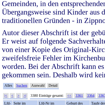
Gemeinden, in den entsprechende
Übergangsweise sind Kinder aus 
traditionellen Gründen - in Zippn
Autor dieser Abschrift ist der geb
Er weist auf folgende Sachverhalte
von einer Kopie des Original-Kirc
zweifelsfreie Fehler im Kirchenbuc
worden. Bei der Abschrift kann e
gekommen sein. Deshalb wird kein
Alles
Suchen
Auswahl
Detail
|<
<
>
>|
3380 Einträge gesamt:
<<
3361
3364
336
Lfd-
Seite im
Lfd-Nr im
Geburt des
Taufe de