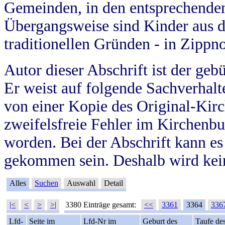
Gemeinden, in den entsprechende
Übergangsweise sind Kinder aus 
traditionellen Gründen - in Zippn
Autor dieser Abschrift ist der geb
Er weist auf folgende Sachverhalte
von einer Kopie des Original-Kirc
zweifelsfreie Fehler im Kirchenbuc
worden. Bei der Abschrift kann e
gekommen sein. Deshalb wird kein
Alles
Suchen
Auswahl
Detail
|<
<
>
>|
3380 Einträge gesamt:
<<
3361
3364
336
Lfd-
Seite im
Lfd-Nr im
Geburt des
Taufe de