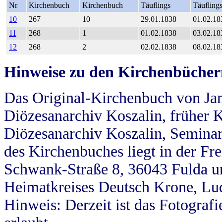
Nr
Kirchenbuch
Kirchenbuch
Täuflings
Täufling
10
267
10
29.01.1838
01.02.18
11
268
1
01.02.1838
03.02.18
12
268
2
02.02.1838
08.02.18
Hinweise zu den Kirchenbücher
Das Original-Kirchenbuch von Jan
Diözesanarchiv Koszalin, früher Kö
Diözesanarchiv Koszalin, Seminar
des Kirchenbuches liegt in der Fr
Schwank-Straße 8, 36043 Fulda u
Heimatkreises Deutsch Krone, Lu
Hinweis: Derzeit ist das Fotograf