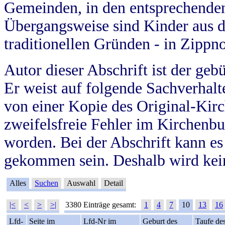
Gemeinden, in den entsprechende
Übergangsweise sind Kinder aus 
traditionellen Gründen - in Zippn
Autor dieser Abschrift ist der geb
Er weist auf folgende Sachverhalte
von einer Kopie des Original-Kirc
zweifelsfreie Fehler im Kirchenbuc
worden. Bei der Abschrift kann e
gekommen sein. Deshalb wird kein
Alles
Suchen
Auswahl
Detail
|<
<
>
>|
3380 Einträge gesamt:
1
4
7
10
13
16
Lfd-
Seite im
Lfd-Nr im
Geburt des
Taufe de