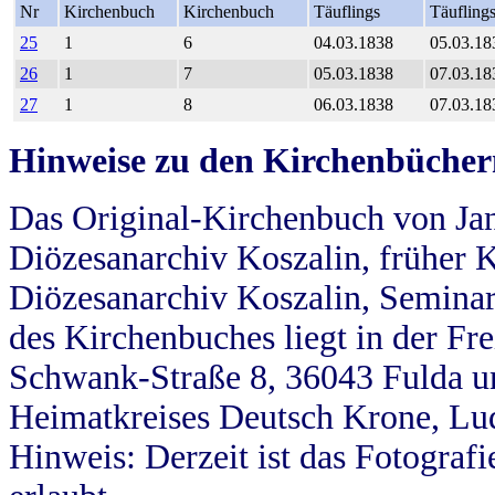
Nr
Kirchenbuch
Kirchenbuch
Täuflings
Täufling
25
1
6
04.03.1838
05.03.18
26
1
7
05.03.1838
07.03.18
27
1
8
06.03.1838
07.03.18
Hinweise zu den Kirchenbücher
Das Original-Kirchenbuch von Jan
Diözesanarchiv Koszalin, früher Kö
Diözesanarchiv Koszalin, Seminar
des Kirchenbuches liegt in der Fr
Schwank-Straße 8, 36043 Fulda u
Heimatkreises Deutsch Krone, Lu
Hinweis: Derzeit ist das Fotograf