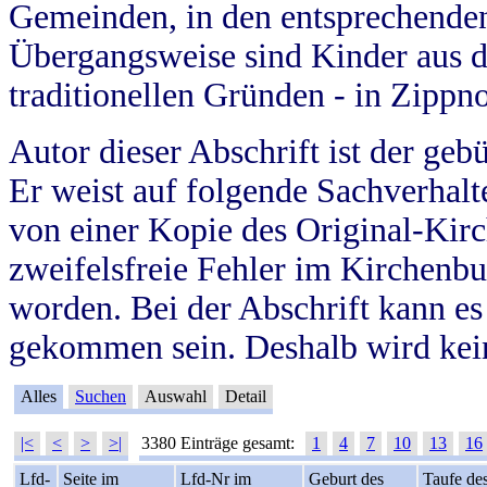
Gemeinden, in den entsprechende
Übergangsweise sind Kinder aus 
traditionellen Gründen - in Zippn
Autor dieser Abschrift ist der geb
Er weist auf folgende Sachverhalte
von einer Kopie des Original-Kirc
zweifelsfreie Fehler im Kirchenbuc
worden. Bei der Abschrift kann e
gekommen sein. Deshalb wird kein
Alles
Suchen
Auswahl
Detail
|<
<
>
>|
3380 Einträge gesamt:
1
4
7
10
13
16
Lfd-
Seite im
Lfd-Nr im
Geburt des
Taufe de