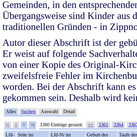
Gemeinden, in den entsprechende
Übergangsweise sind Kinder aus 
traditionellen Gründen - in Zippn
Autor dieser Abschrift ist der geb
Er weist auf folgende Sachverhalte
von einer Kopie des Original-Kirc
zweifelsfreie Fehler im Kirchenbuc
worden. Bei der Abschrift kann e
gekommen sein. Deshalb wird kein
Alles
Suchen
Auswahl
Detail
|<
<
>
>|
3380 Einträge gesamt:
<<
3361
3364
336
Lfd-
Seite im
Lfd-Nr im
Geburt des
Taufe de