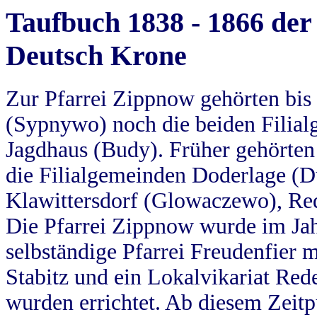
Taufbuch 1838 - 1866 der
Deutsch Krone
Zur Pfarrei Zippnow gehörten bi
(Sypnywo) noch die beiden Filial
Jagdhaus (Budy). Früher gehörten 
die Filialgemeinden Doderlage (D
Klawittersdorf (Glowaczewo), Red
Die Pfarrei Zippnow wurde im Jah
selbständige Pfarrei Freudenfier m
Stabitz und ein Lokalvikariat Red
wurden errichtet. Ab diesem Zeitp