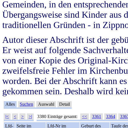
Gemeinden, in den entsprechende
Übergangsweise sind Kinder aus 
traditionellen Gründen - in Zippn
Autor dieser Abschrift ist der geb
Er weist auf folgende Sachverhalte
von einer Kopie des Original-Kirc
zweifelsfreie Fehler im Kirchenbuc
worden. Bei der Abschrift kann e
gekommen sein. Deshalb wird kein
Alles
Suchen
Auswahl
Detail
|<
<
>
>|
3380 Einträge gesamt:
<<
3361
3364
336
Lfd-
Seite im
Lfd-Nr im
Geburt des
Taufe de