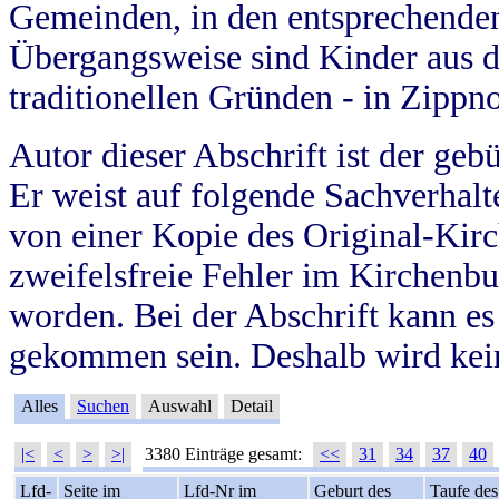
Gemeinden, in den entsprechende
Übergangsweise sind Kinder aus 
traditionellen Gründen - in Zippn
Autor dieser Abschrift ist der geb
Er weist auf folgende Sachverhalte
von einer Kopie des Original-Kirc
zweifelsfreie Fehler im Kirchenbuc
worden. Bei der Abschrift kann e
gekommen sein. Deshalb wird kein
Alles
Suchen
Auswahl
Detail
|<
<
>
>|
3380 Einträge gesamt:
<<
31
34
37
40
Lfd-
Seite im
Lfd-Nr im
Geburt des
Taufe des