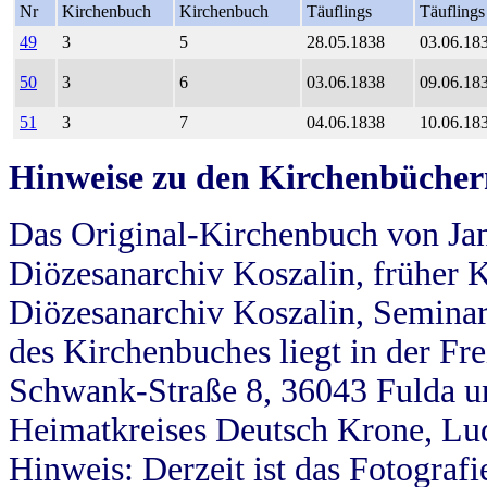
Nr
Kirchenbuch
Kirchenbuch
Täuflings
Täuflings
49
3
5
28.05.1838
03.06.18
50
3
6
03.06.1838
09.06.18
51
3
7
04.06.1838
10.06.18
Hinweise zu den Kirchenbücher
Das Original-Kirchenbuch von Jan
Diözesanarchiv Koszalin, früher Kö
Diözesanarchiv Koszalin, Seminar
des Kirchenbuches liegt in der Fr
Schwank-Straße 8, 36043 Fulda u
Heimatkreises Deutsch Krone, Lu
Hinweis: Derzeit ist das Fotograf