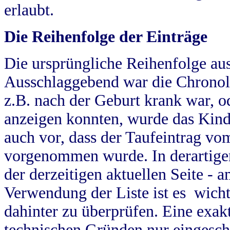
erlaubt.
Die Reihenfolge der Einträge
Die ursprüngliche Reihenfolge au
Ausschlaggebend war die Chronol
z.B. nach der Geburt krank war, od
anzeigen konnten, wurde das Kind
auch vor, dass der Taufeintrag vo
vorgenommen wurde. In derartigen
der derzeitigen aktuellen Seite -
Verwendung der Liste ist es wich
dahinter zu überprüfen. Eine exa
technischen Gründen nur eingesch