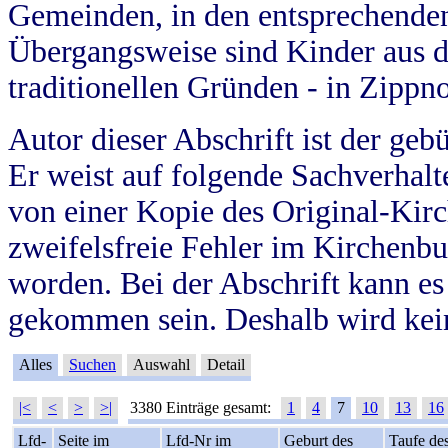
Gemeinden, in den entsprechende
Übergangsweise sind Kinder aus 
traditionellen Gründen - in Zippn
Autor dieser Abschrift ist der geb
Er weist auf folgende Sachverhalte
von einer Kopie des Original-Kirc
zweifelsfreie Fehler im Kirchenbuc
worden. Bei der Abschrift kann e
gekommen sein. Deshalb wird kein
Alles
Suchen
Auswahl
Detail
|<
<
>
>|
3380 Einträge gesamt:
1
4
7
10
13
16
Lfd-
Seite im
Lfd-Nr im
Geburt des
Taufe de