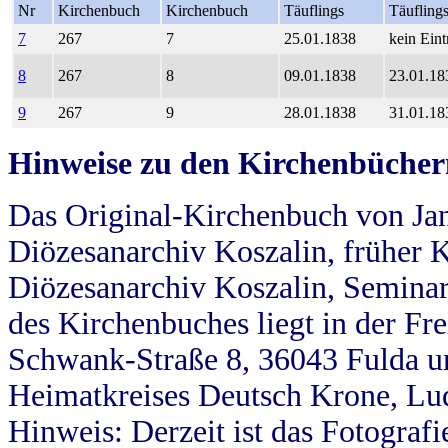
Nr
Kirchenbuch
Kirchenbuch
Täuflings
Täufling
7
267
7
25.01.1838
kein Eint
8
267
8
09.01.1838
23.01.18
9
267
9
28.01.1838
31.01.18
Hinweise zu den Kirchenbücher
Das Original-Kirchenbuch von Jan
Diözesanarchiv Koszalin, früher Kö
Diözesanarchiv Koszalin, Seminar
des Kirchenbuches liegt in der Fr
Schwank-Straße 8, 36043 Fulda u
Heimatkreises Deutsch Krone, Lu
Hinweis: Derzeit ist das Fotograf