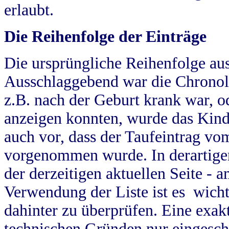
erlaubt.
Die Reihenfolge der Einträge
Die ursprüngliche Reihenfolge au
Ausschlaggebend war die Chronol
z.B. nach der Geburt krank war, od
anzeigen konnten, wurde das Kind
auch vor, dass der Taufeintrag vo
vorgenommen wurde. In derartigen
der derzeitigen aktuellen Seite -
Verwendung der Liste ist es wich
dahinter zu überprüfen. Eine exa
technischen Gründen nur eingesch