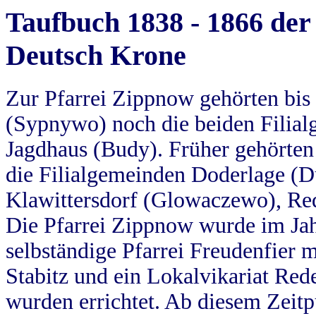
Taufbuch 1838 - 1866 der
Deutsch Krone
Zur Pfarrei Zippnow gehörten bi
(Sypnywo) noch die beiden Filial
Jagdhaus (Budy). Früher gehörten 
die Filialgemeinden Doderlage (D
Klawittersdorf (Glowaczewo), Red
Die Pfarrei Zippnow wurde im Jah
selbständige Pfarrei Freudenfier m
Stabitz und ein Lokalvikariat Red
wurden errichtet. Ab diesem Zeitp