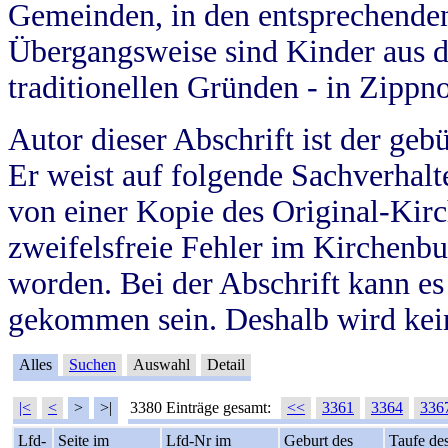
Gemeinden, in den entsprechende
Übergangsweise sind Kinder aus 
traditionellen Gründen - in Zippn
Autor dieser Abschrift ist der geb
Er weist auf folgende Sachverhalte
von einer Kopie des Original-Kirc
zweifelsfreie Fehler im Kirchenbuc
worden. Bei der Abschrift kann e
gekommen sein. Deshalb wird kein
Alles
Suchen
Auswahl
Detail
|<
<
>
>|
3380 Einträge gesamt:
<<
3361
3364
336
Lfd-
Seite im
Lfd-Nr im
Geburt des
Taufe de