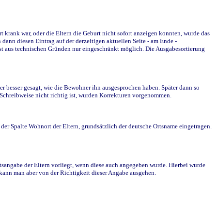
krank war, oder die Eltern die Geburt nicht sofort anzeigen konnten, wurde das
ann diesen Eintrag auf der derzeitigen aktuellen Seite - am Ende -
st aus technischen Gründen nur eingeschränkt möglich. Die Ausgabesortierung
r besser gesagt, wie die Bewohner ihn ausgesprochen haben. Später dann so
e Schreibweise nicht richtig ist, wurden Korrekturen vorgenommen.
r Spalte Wohnort der Eltern, grundsätzlich der deutsche Ortsname eingetragen.
rtsangabe der Eltern vorliegt, wenn diese auch angegeben wurde. Hierbei wurde
d kann man aber von der Richtigkeit dieser Angabe ausgehen.