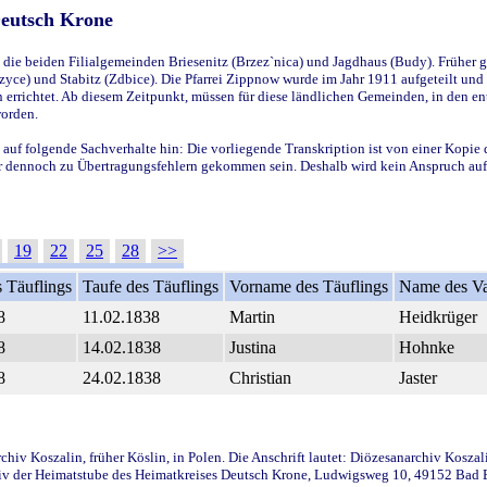
Deutsch Krone
ie beiden Filialgemeinden Briesenitz (Brzez`nica) und Jagdhaus (Budy). Früher g
yce) und Stabitz (Zdbice). Die Pfarrei Zippnow wurde im Jahr 1911 aufgeteilt und e
en errichtet. Ab diesem Zeitpunkt, müssen für diese ländlichen Gemeinden, in den
worden.
 auf folgende Sachverhalte hin: Die vorliegende Transkription ist von einer Kopie 
aber dennoch zu Übertragungsfehlern gekommen sein. Deshalb wird kein Anspruch auf 
19
22
25
28
>>
 Täuflings
Taufe des Täuflings
Vorname des Täuflings
Name des Va
8
11.02.1838
Martin
Heidkrüger
8
14.02.1838
Justina
Hohnke
8
24.02.1838
Christian
Jaster
iv Koszalin, früher Köslin, in Polen. Die Anschrift lautet: Diözesanarchiv Koszal
v der Heimatstube des Heimatkreises Deutsch Krone, Ludwigsweg 10, 49152 Bad Ess