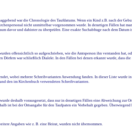
ggebend war die Chronologie des Taufdatums. Wenn ein Kind z.B. nach der Geburt 
rchenpersonal nicht unmittelbar vorgenommen wurde. In derartigen Fällen hat man d
raum davor und dahinter zu überprüfen. Eine exakte Suchabfrage nach dem Datum i
den offensichtlich so aufgeschrieben, wie die Amtsperson ihn verstanden hat, ode
n Dörfern war schließlich Dialekt. In den Fällen bei denen erkannt wurde, dass di
t, wobei mehrere Schreibvarianten Anwendung fanden. In dieser Liste wurde in de
n und den im Kirchenbuch verwendeten Schreibvarianten.
wurde deshalb vorausgesetzt, dass nur in derartigen Fällen eine Abweichung zur O
eshalb ist bei der Ortsangabe für den Taufpaten ein Vorbehalt gegeben. Überwiegen
weitere Angaben wie z. B. eine Heirat, wurden nicht übernommen.