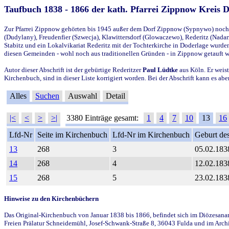
Taufbuch 1838 - 1866 der kath. Pfarrei Zippnow Kreis 
Zur Pfarrei Zippnow gehörten bis 1945 außer dem Dorf Zippnow (Sypnywo) noch d
(Dudylany), Freudenfier (Szwecja), Klawittersdorf (Glowaczewo), Rederitz (Nadarz
Stabitz und ein Lokalvikariat Rederitz mit der Tochterkirche in Doderlage wurd
diesen Gemeinden - wohl noch aus traditionellen Gründen - in Zippnow getauft 
Autor dieser Abschrift ist der gebürtige Rederitzer
Paul Lüdtke
aus Köln. Er weist
Kirchenbuch, sind in dieser Liste korrigiert worden. Bei der Abschrift kann es 
Alles
Suchen
Auswahl
Detail
|<
<
>
>|
3380 Einträge gesamt:
1
4
7
10
13
16
Lfd-Nr
Seite im Kirchenbuch
Lfd-Nr im Kirchenbuch
Geburt des
13
268
3
05.02.183
14
268
4
12.02.183
15
268
5
23.02.183
Hinweise zu den Kirchenbüchern
Das Original-Kirchenbuch von Januar 1838 bis 1866, befindet sich im Diözesanarch
Freien Prälatur Schneidemühl, Josef-Schwank-Straße 8, 36043 Fulda und im Archi