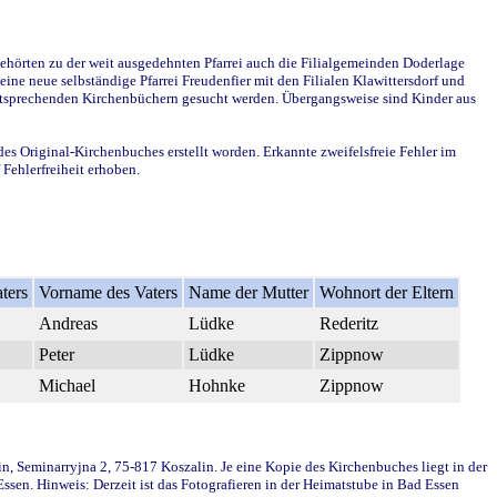
ehörten zu der weit ausgedehnten Pfarrei auch die Filialgemeinden Doderlage
ine neue selbständige Pfarrei Freudenfier mit den Filialen Klawittersdorf und
 entsprechenden Kirchenbüchern gesucht werden. Übergangsweise sind Kinder aus
des Original-Kirchenbuches erstellt worden. Erkannte zweifelsfreie Fehler im
Fehlerfreiheit erhoben.
ters
Vorname des Vaters
Name der Mutter
Wohnort der Eltern
Andreas
Lüdke
Rederitz
Peter
Lüdke
Zippnow
Michael
Hohnke
Zippnow
in, Seminarryjna 2, 75-817 Koszalin. Je eine Kopie des Kirchenbuches liegt in der
en. Hinweis: Derzeit ist das Fotografieren in der Heimatstube in Bad Essen