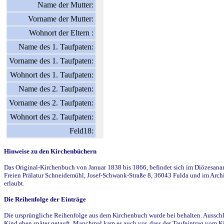
Name der Mutter:
Vorname der Mutter:
Wohnort der Eltern :
Name des 1. Taufpaten:
Vorname des 1. Taufpaten:
Wohnort des 1. Taufpaten:
Name des 2. Taufpaten:
Vorname des 2. Taufpaten:
Wohnort des 2. Taufpaten:
Feld18:
Hinweise zu den Kirchenbüchern
Das Original-Kirchenbuch von Januar 1838 bis 1866, befindet sich im Diözesanarch
Freien Prälatur Schneidemühl, Josef-Schwank-Straße 8, 36043 Fulda und im Archi
erlaubt.
Die Reihenfolge der Einträge
Die ursprüngliche Reihenfolge aus dem Kirchenbuch wurde bei behalten. Ausschla
Kind eben später getauft. Manchmal kam es auch vor, dass der Taufeintrag vom Ki