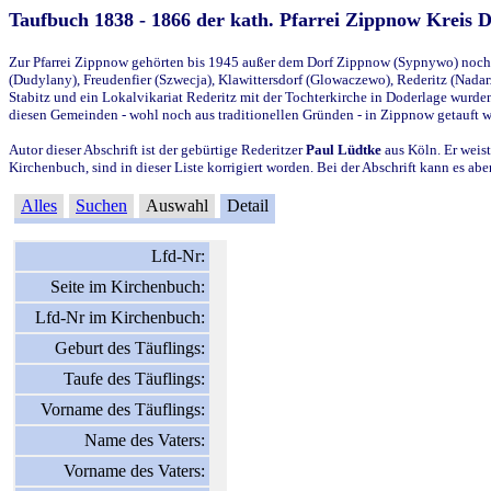
Taufbuch 1838 - 1866 der kath. Pfarrei Zippnow Kreis 
Zur Pfarrei Zippnow gehörten bis 1945 außer dem Dorf Zippnow (Sypnywo) noch d
(Dudylany), Freudenfier (Szwecja), Klawittersdorf (Glowaczewo), Rederitz (Nadarz
Stabitz und ein Lokalvikariat Rederitz mit der Tochterkirche in Doderlage wurd
diesen Gemeinden - wohl noch aus traditionellen Gründen - in Zippnow getauft 
Autor dieser Abschrift ist der gebürtige Rederitzer
Paul Lüdtke
aus Köln. Er weist
Kirchenbuch, sind in dieser Liste korrigiert worden. Bei der Abschrift kann es 
Alles
Suchen
Auswahl
Detail
Lfd-Nr:
Seite im Kirchenbuch:
Lfd-Nr im Kirchenbuch:
Geburt des Täuflings:
Taufe des Täuflings:
Vorname des Täuflings:
Name des Vaters:
Vorname des Vaters: