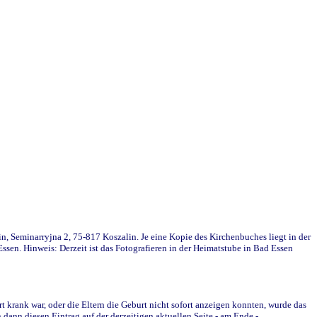
in, Seminarryjna 2, 75-817 Koszalin. Je eine Kopie des Kirchenbuches liegt in der
en. Hinweis: Derzeit ist das Fotografieren in der Heimatstube in Bad Essen
krank war, oder die Eltern die Geburt nicht sofort anzeigen konnten, wurde das
ann diesen Eintrag auf der derzeitigen aktuellen Seite - am Ende -