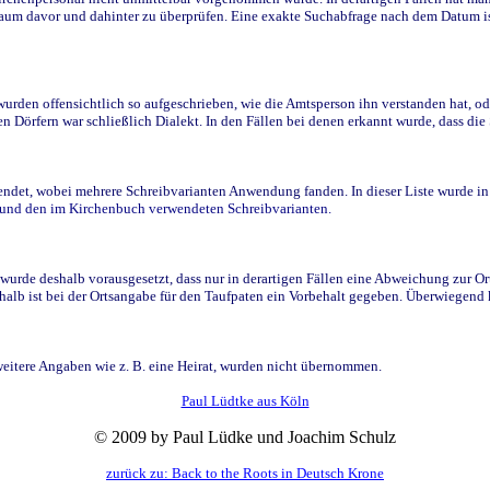
raum davor und dahinter zu überprüfen. Eine exakte Suchabfrage nach dem Datum i
den offensichtlich so aufgeschrieben, wie die Amtsperson ihn verstanden hat, ode
n Dörfern war schließlich Dialekt. In den Fällen bei denen erkannt wurde, dass di
t, wobei mehrere Schreibvarianten Anwendung fanden. In dieser Liste wurde in de
n und den im Kirchenbuch verwendeten Schreibvarianten.
wurde deshalb vorausgesetzt, dass nur in derartigen Fällen eine Abweichung zur O
eshalb ist bei der Ortsangabe für den Taufpaten ein Vorbehalt gegeben. Überwiegen
weitere Angaben wie z. B. eine Heirat, wurden nicht übernommen.
Paul Lüdtke aus Köln
© 2009 by Paul Lüdke und Joachim Schulz
zurück zu: Back to the Roots in Deutsch Krone