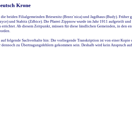
Deutsch Krone
ie beiden Filialgemeinden Briesenitz (Brzez`nica) und Jagdhaus (Budy). Früher g
yce) und Stabitz (Zdbice). Die Pfarrei Zippnow wurde im Jahr 1911 aufgeteilt und e
en errichtet. Ab diesem Zeitpunkt, müssen für diese ländlichen Gemeinden, in den
worden.
 auf folgende Sachverhalte hin: Die vorliegende Transkription ist von einer Kopie 
aber dennoch zu Übertragungsfehlern gekommen sein. Deshalb wird kein Anspruch auf 