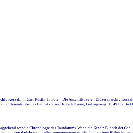
iv Koszalin, früher Köslin, in Polen. Die Anschrift lautet: Diözesanarchiv Koszal
v der Heimatstube des Heimatkreises Deutsch Krone, Ludwigsweg 10, 49152 Bad Ess
ggebend war die Chronologie des Taufdatums. Wenn ein Kind z.B. nach der Geburt 
rchenpersonal nicht unmittelbar vorgenommen wurde. In derartigen Fällen hat man d