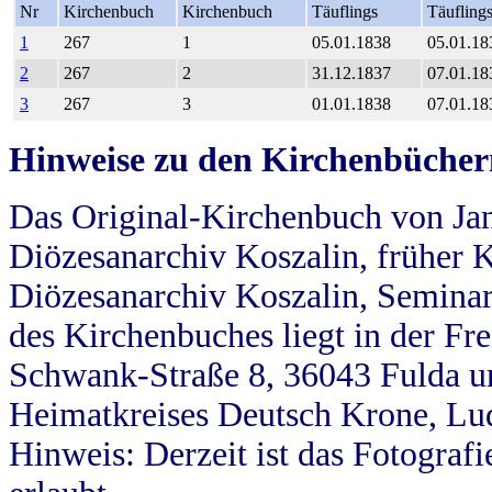
Nr
Kirchenbuch
Kirchenbuch
Täuflings
Täufling
1
267
1
05.01.1838
05.01.18
2
267
2
31.12.1837
07.01.18
3
267
3
01.01.1838
07.01.18
Hinweise zu den Kirchenbücher
Das Original-Kirchenbuch von Jan
Diözesanarchiv Koszalin, früher Kö
Diözesanarchiv Koszalin, Seminar
des Kirchenbuches liegt in der Fr
Schwank-Straße 8, 36043 Fulda u
Heimatkreises Deutsch Krone, Lu
Hinweis: Derzeit ist das Fotograf