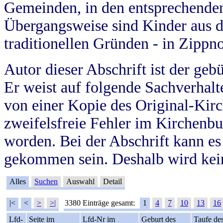
Gemeinden, in den entsprechende
Übergangsweise sind Kinder aus 
traditionellen Gründen - in Zippn
Autor dieser Abschrift ist der geb
Er weist auf folgende Sachverhalte
von einer Kopie des Original-Kirc
zweifelsfreie Fehler im Kirchenbuc
worden. Bei der Abschrift kann e
gekommen sein. Deshalb wird kein
Alles
Suchen
Auswahl
Detail
|<
<
>
>|
3380 Einträge gesamt:
1
4
7
10
13
16
Lfd-
Seite im
Lfd-Nr im
Geburt des
Taufe de