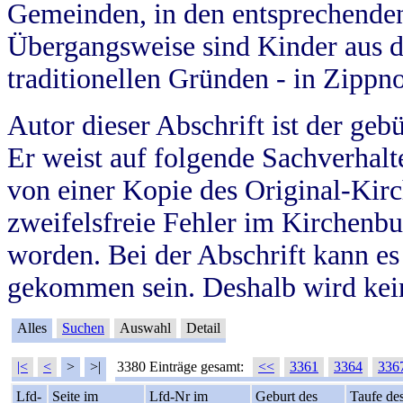
Gemeinden, in den entsprechende
Übergangsweise sind Kinder aus 
traditionellen Gründen - in Zippn
Autor dieser Abschrift ist der geb
Er weist auf folgende Sachverhalte
von einer Kopie des Original-Kirc
zweifelsfreie Fehler im Kirchenbuc
worden. Bei der Abschrift kann e
gekommen sein. Deshalb wird kein
Alles
Suchen
Auswahl
Detail
|<
<
>
>|
3380 Einträge gesamt:
<<
3361
3364
336
Lfd-
Seite im
Lfd-Nr im
Geburt des
Taufe de