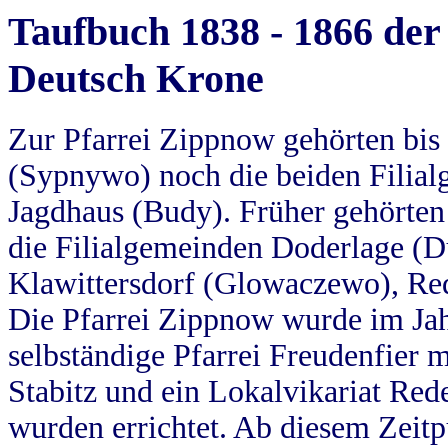
Taufbuch 1838 - 1866 der
Deutsch Krone
Zur Pfarrei Zippnow gehörten bi
(Sypnywo) noch die beiden Filial
Jagdhaus (Budy). Früher gehörten 
die Filialgemeinden Doderlage (D
Klawittersdorf (Glowaczewo), Red
Die Pfarrei Zippnow wurde im Jah
selbständige Pfarrei Freudenfier m
Stabitz und ein Lokalvikariat Red
wurden errichtet. Ab diesem Zeitp