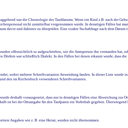
ggebend war die Chronologie des Taufdatums. Wenn ein Kind z.B. nach der Geburt 
rchenpersonal nicht unmittelbar vorgenommen wurde. In derartigen Fällen hat man d
raum davor und dahinter zu überprüfen. Eine exakte Suchabfrage nach dem Datum i
den offensichtlich so aufgeschrieben, wie die Amtsperson ihn verstanden hat, ode
n Dörfern war schließlich Dialekt. In den Fällen bei denen erkannt wurde, dass di
t, wobei mehrere Schreibvarianten Anwendung fanden. In dieser Liste wurde in de
n und den im Kirchenbuch verwendeten Schreibvarianten.
wurde deshalb vorausgesetzt, dass nur in derartigen Fällen eine Abweichung zur O
eshalb ist bei der Ortsangabe für den Taufpaten ein Vorbehalt gegeben. Überwiegen
weitere Angaben wie z. B. eine Heirat, wurden nicht übernommen.