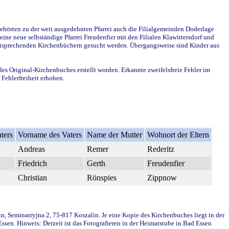
ehörten zu der weit ausgedehnten Pfarrei auch die Filialgemeinden Doderlage
ine neue selbständige Pfarrei Freudenfier mit den Filialen Klawittersdorf und
 entsprechenden Kirchenbüchern gesucht werden. Übergangsweise sind Kinder aus
des Original-Kirchenbuches erstellt worden. Erkannte zweifelsfreie Fehler im
Fehlerfreiheit erhoben.
ters
Vorname des Vaters
Name der Mutter
Wohnort der Eltern
Andreas
Remer
Rederitz
Friedrich
Gerth
Freudenfier
Christian
Rönspies
Zippnow
in, Seminarryjna 2, 75-817 Koszalin. Je eine Kopie des Kirchenbuches liegt in der
en. Hinweis: Derzeit ist das Fotografieren in der Heimatstube in Bad Essen