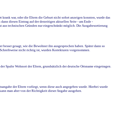
krank war, oder die Eltern die Geburt nicht sofort anzeigen konnten, wurde das
ann diesen Eintrag auf der derzeitigen aktuellen Seite - am Ende -
st aus technischen Gründen nur eingeschränkt möglich. Die Ausgabesortierung
r besser gesagt, wie die Bewohner ihn ausgesprochen haben. Später dann so
e Schreibweise nicht richtig ist, wurden Korrekturen vorgenommen.
r Spalte Wohnort der Eltern, grundsätzlich der deutsche Ortsname eingetragen.
rtsangabe der Eltern vorliegt, wenn diese auch angegeben wurde. Hierbei wurde
d kann man aber von der Richtigkeit dieser Angabe ausgehen.