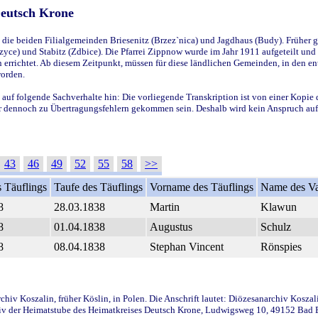
Deutsch Krone
ie beiden Filialgemeinden Briesenitz (Brzez`nica) und Jagdhaus (Budy). Früher g
yce) und Stabitz (Zdbice). Die Pfarrei Zippnow wurde im Jahr 1911 aufgeteilt und e
en errichtet. Ab diesem Zeitpunkt, müssen für diese ländlichen Gemeinden, in den
worden.
 auf folgende Sachverhalte hin: Die vorliegende Transkription ist von einer Kopie 
aber dennoch zu Übertragungsfehlern gekommen sein. Deshalb wird kein Anspruch auf 
43
46
49
52
55
58
>>
 Täuflings
Taufe des Täuflings
Vorname des Täuflings
Name des Va
8
28.03.1838
Martin
Klawun
8
01.04.1838
Augustus
Schulz
8
08.04.1838
Stephan Vincent
Rönspies
iv Koszalin, früher Köslin, in Polen. Die Anschrift lautet: Diözesanarchiv Koszal
v der Heimatstube des Heimatkreises Deutsch Krone, Ludwigsweg 10, 49152 Bad Ess