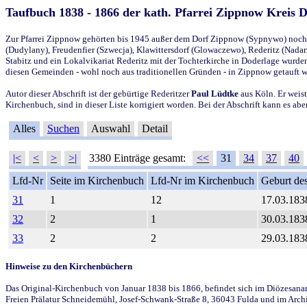
Taufbuch 1838 - 1866 der kath. Pfarrei Zippnow Kreis 
Zur Pfarrei Zippnow gehörten bis 1945 außer dem Dorf Zippnow (Sypnywo) noch d
(Dudylany), Freudenfier (Szwecja), Klawittersdorf (Glowaczewo), Rederitz (Nadarz
Stabitz und ein Lokalvikariat Rederitz mit der Tochterkirche in Doderlage wurd
diesen Gemeinden - wohl noch aus traditionellen Gründen - in Zippnow getauft 
Autor dieser Abschrift ist der gebürtige Rederitzer
Paul Lüdtke
aus Köln. Er weist
Kirchenbuch, sind in dieser Liste korrigiert worden. Bei der Abschrift kann es 
Alles
Suchen
Auswahl
Detail
|<
<
>
>|
3380 Einträge gesamt:
<<
31
34
37
40
Lfd-Nr
Seite im Kirchenbuch
Lfd-Nr im Kirchenbuch
Geburt des
31
1
12
17.03.183
32
2
1
30.03.183
33
2
2
29.03.183
Hinweise zu den Kirchenbüchern
Das Original-Kirchenbuch von Januar 1838 bis 1866, befindet sich im Diözesanarch
Freien Prälatur Schneidemühl, Josef-Schwank-Straße 8, 36043 Fulda und im Archi