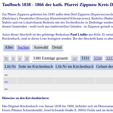
Taufbuch 1838 - 1866 der kath. Pfarrei Zippnow Kreis 
Zur Pfarrei Zippnow gehörten bis 1945 außer dem Dorf Zippnow (Sypnywo) noch d
(Dudylany), Freudenfier (Szwecja), Klawittersdorf (Glowaczewo), Rederitz (Nadarz
Stabitz und ein Lokalvikariat Rederitz mit der Tochterkirche in Doderlage wurd
diesen Gemeinden - wohl noch aus traditionellen Gründen - in Zippnow getauft 
Autor dieser Abschrift ist der gebürtige Rederitzer
Paul Lüdtke
aus Köln. Er weist
Kirchenbuch, sind in dieser Liste korrigiert worden. Bei der Abschrift kann es 
Alles
Suchen
Auswahl
Detail
|<
<
>
>|
3380 Einträge gesamt:
<<
3331
3334
333
Lfd-Nr
Seite im Kirchenbuch
Lfd-Nr im Kirchenbuch
Geburt des
...
...
...
Hinweise zu den Kirchenbüchern
Das Original-Kirchenbuch von Januar 1838 bis 1866, befindet sich im Diözesanarch
Freien Prälatur Schneidemühl, Josef-Schwank-Straße 8, 36043 Fulda und im Archi