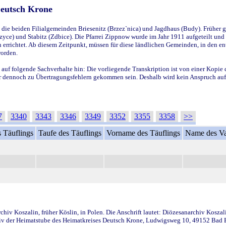
Deutsch Krone
ie beiden Filialgemeinden Briesenitz (Brzez`nica) und Jagdhaus (Budy). Früher g
yce) und Stabitz (Zdbice). Die Pfarrei Zippnow wurde im Jahr 1911 aufgeteilt und e
en errichtet. Ab diesem Zeitpunkt, müssen für diese ländlichen Gemeinden, in den
worden.
 auf folgende Sachverhalte hin: Die vorliegende Transkription ist von einer Kopie 
aber dennoch zu Übertragungsfehlern gekommen sein. Deshalb wird kein Anspruch auf 
7
3340
3343
3346
3349
3352
3355
3358
>>
 Täuflings
Taufe des Täuflings
Vorname des Täuflings
Name des Va
iv Koszalin, früher Köslin, in Polen. Die Anschrift lautet: Diözesanarchiv Koszal
v der Heimatstube des Heimatkreises Deutsch Krone, Ludwigsweg 10, 49152 Bad Ess