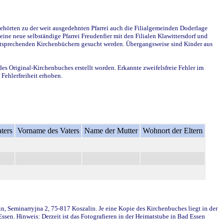
ehörten zu der weit ausgedehnten Pfarrei auch die Filialgemeinden Doderlage
ine neue selbständige Pfarrei Freudenfier mit den Filialen Klawittersdorf und
 entsprechenden Kirchenbüchern gesucht werden. Übergangsweise sind Kinder aus
des Original-Kirchenbuches erstellt worden. Erkannte zweifelsfreie Fehler im
Fehlerfreiheit erhoben.
ters
Vorname des Vaters
Name der Mutter
Wohnort der Eltern
in, Seminarryjna 2, 75-817 Koszalin. Je eine Kopie des Kirchenbuches liegt in der
en. Hinweis: Derzeit ist das Fotografieren in der Heimatstube in Bad Essen