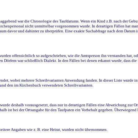
ggebend war die Chronologie des Taufdatums. Wenn ein Kind z.B. nach der Geburt 
rchenpersonal nicht unmittelbar vorgenommen wurde. In derartigen Fällen hat man d
raum davor und dahinter zu überprüfen. Eine exakte Suchabfrage nach dem Datum i
den offensichtlich so aufgeschrieben, wie die Amtsperson ihn verstanden hat, ode
n Dörfern war schließlich Dialekt. In den Fällen bei denen erkannt wurde, dass di
t, wobei mehrere Schreibvarianten Anwendung fanden. In dieser Liste wurde in de
n und den im Kirchenbuch verwendeten Schreibvarianten.
wurde deshalb vorausgesetzt, dass nur in derartigen Fällen eine Abweichung zur O
eshalb ist bei der Ortsangabe für den Taufpaten ein Vorbehalt gegeben. Überwiegen
weitere Angaben wie z. B. eine Heirat, wurden nicht übernommen.