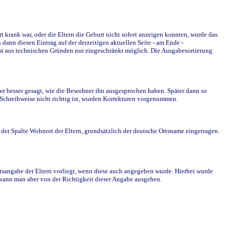
krank war, oder die Eltern die Geburt nicht sofort anzeigen konnten, wurde das
ann diesen Eintrag auf der derzeitigen aktuellen Seite - am Ende -
st aus technischen Gründen nur eingeschränkt möglich. Die Ausgabesortierung
r besser gesagt, wie die Bewohner ihn ausgesprochen haben. Später dann so
e Schreibweise nicht richtig ist, wurden Korrekturen vorgenommen.
r Spalte Wohnort der Eltern, grundsätzlich der deutsche Ortsname eingetragen.
rtsangabe der Eltern vorliegt, wenn diese auch angegeben wurde. Hierbei wurde
d kann man aber von der Richtigkeit dieser Angabe ausgehen.