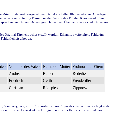
ehörten zu der weit ausgedehnten Pfarrei auch die Filialgemeinden Doderlage
ine neue selbständige Pfarrei Freudenfier mit den Filialen Klawittersdorf und
 entsprechenden Kirchenbüchern gesucht werden. Übergangsweise sind Kinder aus
des Original-Kirchenbuches erstellt worden. Erkannte zweifelsfreie Fehler im
Fehlerfreiheit erhoben.
ters
Vorname des Vaters
Name der Mutter
Wohnort der Eltern
Andreas
Remer
Rederitz
Friedrich
Gerth
Freudenfier
Christian
Rönspies
Zippnow
in, Seminarryjna 2, 75-817 Koszalin. Je eine Kopie des Kirchenbuches liegt in der
en. Hinweis: Derzeit ist das Fotografieren in der Heimatstube in Bad Essen