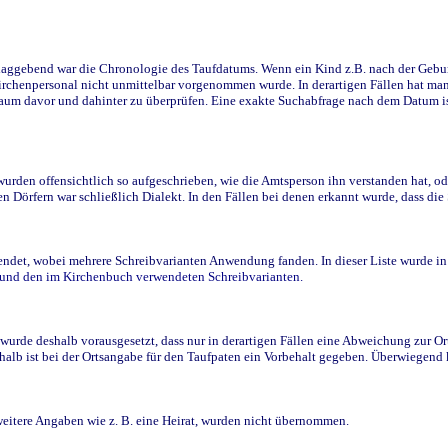
ggebend war die Chronologie des Taufdatums. Wenn ein Kind z.B. nach der Geburt 
rchenpersonal nicht unmittelbar vorgenommen wurde. In derartigen Fällen hat man d
raum davor und dahinter zu überprüfen. Eine exakte Suchabfrage nach dem Datum i
den offensichtlich so aufgeschrieben, wie die Amtsperson ihn verstanden hat, ode
n Dörfern war schließlich Dialekt. In den Fällen bei denen erkannt wurde, dass di
t, wobei mehrere Schreibvarianten Anwendung fanden. In dieser Liste wurde in de
n und den im Kirchenbuch verwendeten Schreibvarianten.
wurde deshalb vorausgesetzt, dass nur in derartigen Fällen eine Abweichung zur O
eshalb ist bei der Ortsangabe für den Taufpaten ein Vorbehalt gegeben. Überwiegen
weitere Angaben wie z. B. eine Heirat, wurden nicht übernommen.