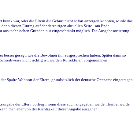
krank war, oder die Eltern die Geburt nicht sofort anzeigen konnten, wurde das
ann diesen Eintrag auf der derzeitigen aktuellen Seite - am Ende -
st aus technischen Gründen nur eingeschränkt möglich. Die Ausgabesortierung
r besser gesagt, wie die Bewohner ihn ausgesprochen haben. Später dann so
e Schreibweise nicht richtig ist, wurden Korrekturen vorgenommen.
r Spalte Wohnort der Eltern, grundsätzlich der deutsche Ortsname eingetragen.
rtsangabe der Eltern vorliegt, wenn diese auch angegeben wurde. Hierbei wurde
d kann man aber von der Richtigkeit dieser Angabe ausgehen.