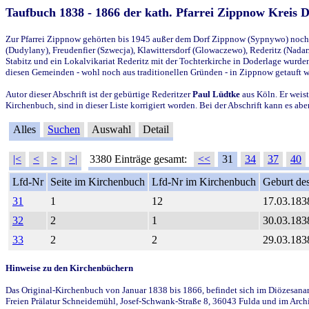
Taufbuch 1838 - 1866 der kath. Pfarrei Zippnow Kreis 
Zur Pfarrei Zippnow gehörten bis 1945 außer dem Dorf Zippnow (Sypnywo) noch d
(Dudylany), Freudenfier (Szwecja), Klawittersdorf (Glowaczewo), Rederitz (Nadarz
Stabitz und ein Lokalvikariat Rederitz mit der Tochterkirche in Doderlage wurd
diesen Gemeinden - wohl noch aus traditionellen Gründen - in Zippnow getauft 
Autor dieser Abschrift ist der gebürtige Rederitzer
Paul Lüdtke
aus Köln. Er weist
Kirchenbuch, sind in dieser Liste korrigiert worden. Bei der Abschrift kann es 
Alles
Suchen
Auswahl
Detail
|<
<
>
>|
3380 Einträge gesamt:
<<
31
34
37
40
Lfd-Nr
Seite im Kirchenbuch
Lfd-Nr im Kirchenbuch
Geburt des
31
1
12
17.03.183
32
2
1
30.03.183
33
2
2
29.03.183
Hinweise zu den Kirchenbüchern
Das Original-Kirchenbuch von Januar 1838 bis 1866, befindet sich im Diözesanarch
Freien Prälatur Schneidemühl, Josef-Schwank-Straße 8, 36043 Fulda und im Archi