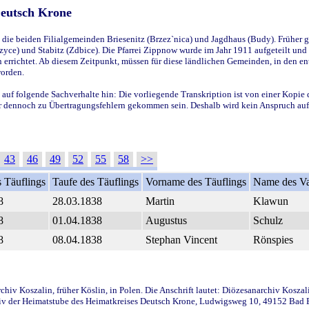
Deutsch Krone
ie beiden Filialgemeinden Briesenitz (Brzez`nica) und Jagdhaus (Budy). Früher g
yce) und Stabitz (Zdbice). Die Pfarrei Zippnow wurde im Jahr 1911 aufgeteilt und e
en errichtet. Ab diesem Zeitpunkt, müssen für diese ländlichen Gemeinden, in den
worden.
 auf folgende Sachverhalte hin: Die vorliegende Transkription ist von einer Kopie 
aber dennoch zu Übertragungsfehlern gekommen sein. Deshalb wird kein Anspruch auf 
43
46
49
52
55
58
>>
 Täuflings
Taufe des Täuflings
Vorname des Täuflings
Name des Va
8
28.03.1838
Martin
Klawun
8
01.04.1838
Augustus
Schulz
8
08.04.1838
Stephan Vincent
Rönspies
iv Koszalin, früher Köslin, in Polen. Die Anschrift lautet: Diözesanarchiv Koszal
v der Heimatstube des Heimatkreises Deutsch Krone, Ludwigsweg 10, 49152 Bad Ess