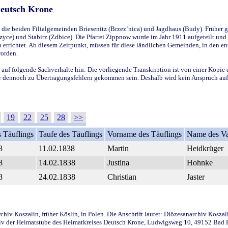
Deutsch Krone
ie beiden Filialgemeinden Briesenitz (Brzez`nica) und Jagdhaus (Budy). Früher g
yce) und Stabitz (Zdbice). Die Pfarrei Zippnow wurde im Jahr 1911 aufgeteilt und e
en errichtet. Ab diesem Zeitpunkt, müssen für diese ländlichen Gemeinden, in den
worden.
 auf folgende Sachverhalte hin: Die vorliegende Transkription ist von einer Kopie 
aber dennoch zu Übertragungsfehlern gekommen sein. Deshalb wird kein Anspruch auf 
19
22
25
28
>>
 Täuflings
Taufe des Täuflings
Vorname des Täuflings
Name des Va
8
11.02.1838
Martin
Heidkrüger
8
14.02.1838
Justina
Hohnke
8
24.02.1838
Christian
Jaster
iv Koszalin, früher Köslin, in Polen. Die Anschrift lautet: Diözesanarchiv Koszal
v der Heimatstube des Heimatkreises Deutsch Krone, Ludwigsweg 10, 49152 Bad Ess