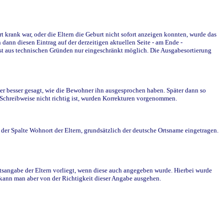
krank war, oder die Eltern die Geburt nicht sofort anzeigen konnten, wurde das
ann diesen Eintrag auf der derzeitigen aktuellen Seite - am Ende -
st aus technischen Gründen nur eingeschränkt möglich. Die Ausgabesortierung
r besser gesagt, wie die Bewohner ihn ausgesprochen haben. Später dann so
e Schreibweise nicht richtig ist, wurden Korrekturen vorgenommen.
r Spalte Wohnort der Eltern, grundsätzlich der deutsche Ortsname eingetragen.
rtsangabe der Eltern vorliegt, wenn diese auch angegeben wurde. Hierbei wurde
d kann man aber von der Richtigkeit dieser Angabe ausgehen.