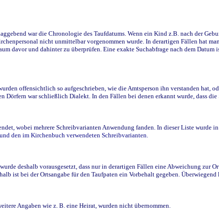
ggebend war die Chronologie des Taufdatums. Wenn ein Kind z.B. nach der Geburt 
rchenpersonal nicht unmittelbar vorgenommen wurde. In derartigen Fällen hat man d
raum davor und dahinter zu überprüfen. Eine exakte Suchabfrage nach dem Datum i
den offensichtlich so aufgeschrieben, wie die Amtsperson ihn verstanden hat, ode
n Dörfern war schließlich Dialekt. In den Fällen bei denen erkannt wurde, dass di
t, wobei mehrere Schreibvarianten Anwendung fanden. In dieser Liste wurde in de
n und den im Kirchenbuch verwendeten Schreibvarianten.
wurde deshalb vorausgesetzt, dass nur in derartigen Fällen eine Abweichung zur O
eshalb ist bei der Ortsangabe für den Taufpaten ein Vorbehalt gegeben. Überwiegen
weitere Angaben wie z. B. eine Heirat, wurden nicht übernommen.