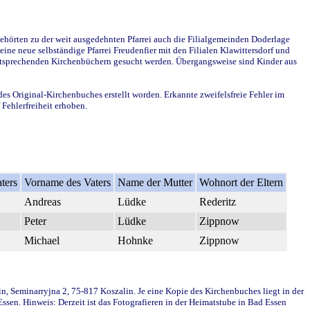
ehörten zu der weit ausgedehnten Pfarrei auch die Filialgemeinden Doderlage
ine neue selbständige Pfarrei Freudenfier mit den Filialen Klawittersdorf und
 entsprechenden Kirchenbüchern gesucht werden. Übergangsweise sind Kinder aus
des Original-Kirchenbuches erstellt worden. Erkannte zweifelsfreie Fehler im
Fehlerfreiheit erhoben.
ters
Vorname des Vaters
Name der Mutter
Wohnort der Eltern
Andreas
Lüdke
Rederitz
Peter
Lüdke
Zippnow
Michael
Hohnke
Zippnow
in, Seminarryjna 2, 75-817 Koszalin. Je eine Kopie des Kirchenbuches liegt in der
en. Hinweis: Derzeit ist das Fotografieren in der Heimatstube in Bad Essen