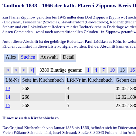
Taufbuch 1838 - 1866 der kath. Pfarrei Zippnow Kreis 
Zur Pfarrei Zippnow gehörten bis 1945 außer dem Dorf Zippnow (Sypnywo) noch d
(Dudylany), Freudenfier (Szwecja), Klawittersdorf (Glowaczewo), Rederitz (Nadarz
Stabitz und ein Lokalvikariat Rederitz mit der Tochterkirche in Doderlage wurd
diesen Gemeinden - wohl noch aus traditionellen Gründen - in Zippnow getauft 
Autor dieser Abschrift ist der gebürtige Rederitzer
Paul Lüdtke
aus Köln. Er weist
Kirchenbuch, sind in dieser Liste korrigiert worden. Bei der Abschrift kann es 
Alles
Suchen
Auswahl
Detail
|<
<
>
>|
3380 Einträge gesamt:
1
4
7
10
13
16
Lfd-Nr
Seite im Kirchenbuch
Lfd-Nr im Kirchenbuch
Geburt des
13
268
3
05.02.183
14
268
4
12.02.183
15
268
5
23.02.183
Hinweise zu den Kirchenbüchern
Das Original-Kirchenbuch von Januar 1838 bis 1866, befindet sich im Diözesanarch
Freien Prälatur Schneidemühl, Josef-Schwank-Straße 8, 36043 Fulda und im Archi