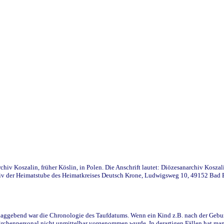
iv Koszalin, früher Köslin, in Polen. Die Anschrift lautet: Diözesanarchiv Koszal
v der Heimatstube des Heimatkreises Deutsch Krone, Ludwigsweg 10, 49152 Bad Ess
ggebend war die Chronologie des Taufdatums. Wenn ein Kind z.B. nach der Geburt 
rchenpersonal nicht unmittelbar vorgenommen wurde. In derartigen Fällen hat man d