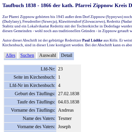
Taufbuch 1838 - 1866 der kath. Pfarrei Zippnow Kreis 
Zur Pfarrei Zippnow gehörten bis 1945 außer dem Dorf Zippnow (Sypnywo) noch d
(Dudylany), Freudenfier (Szwecja), Klawittersdorf (Glowaczewo), Rederitz (Nadarz
Stabitz und ein Lokalvikariat Rederitz mit der Tochterkirche in Doderlage wurd
diesen Gemeinden - wohl noch aus traditionellen Gründen - in Zippnow getauft 
Autor dieser Abschrift ist der gebürtige Rederitzer
Paul Lüdtke
aus Köln. Er weist
Kirchenbuch, sind in dieser Liste korrigiert worden. Bei der Abschrift kann es 
Alles
Suchen
Auswahl
Detail
Lfd-Nr:
23
Seite im Kirchenbuch:
1
Lfd-Nr im Kirchenbuch:
4
Geburt des Täuflings:
27.02.1838
Taufe des Täuflings:
04.03.1838
Vorname des Täuflings:
Andreas
Name des Vaters:
Tesmer
Vorname des Vaters:
Joseph