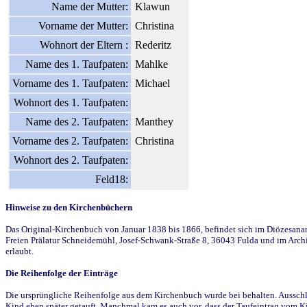
Name der Mutter:
Klawun
Vorname der Mutter:
Christina
Wohnort der Eltern :
Rederitz
Name des 1. Taufpaten:
Mahlke
Vorname des 1. Taufpaten:
Michael
Wohnort des 1. Taufpaten:
Name des 2. Taufpaten:
Manthey
Vorname des 2. Taufpaten:
Christina
Wohnort des 2. Taufpaten:
Feld18:
Hinweise zu den Kirchenbüchern
Das Original-Kirchenbuch von Januar 1838 bis 1866, befindet sich im Diözesanarch
Freien Prälatur Schneidemühl, Josef-Schwank-Straße 8, 36043 Fulda und im Archi
erlaubt.
Die Reihenfolge der Einträge
Die ursprüngliche Reihenfolge aus dem Kirchenbuch wurde bei behalten. Ausschla
Kind eben später getauft. Manchmal kam es auch vor, dass der Taufeintrag vom Ki