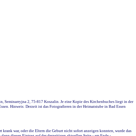
in, Seminarryjna 2, 75-817 Koszalin. Je eine Kopie des Kirchenbuches liegt in der
en. Hinweis: Derzeit ist das Fotografieren in der Heimatstube in Bad Essen
krank war, oder die Eltern die Geburt nicht sofort anzeigen konnten, wurde das
ann diesen Eintrag auf der derzeitigen aktuellen Seite - am Ende -