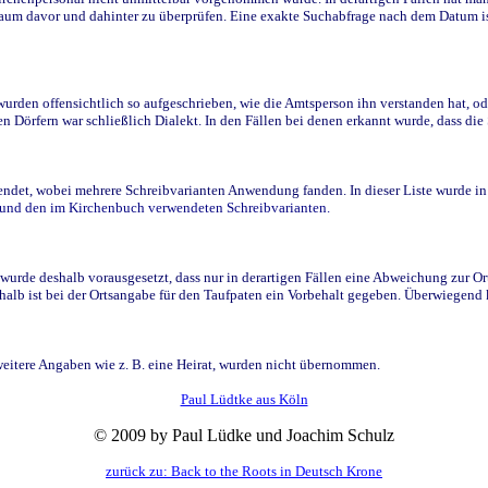
raum davor und dahinter zu überprüfen. Eine exakte Suchabfrage nach dem Datum i
den offensichtlich so aufgeschrieben, wie die Amtsperson ihn verstanden hat, ode
n Dörfern war schließlich Dialekt. In den Fällen bei denen erkannt wurde, dass di
t, wobei mehrere Schreibvarianten Anwendung fanden. In dieser Liste wurde in de
n und den im Kirchenbuch verwendeten Schreibvarianten.
wurde deshalb vorausgesetzt, dass nur in derartigen Fällen eine Abweichung zur O
eshalb ist bei der Ortsangabe für den Taufpaten ein Vorbehalt gegeben. Überwiegen
weitere Angaben wie z. B. eine Heirat, wurden nicht übernommen.
Paul Lüdtke aus Köln
© 2009 by Paul Lüdke und Joachim Schulz
zurück zu: Back to the Roots in Deutsch Krone