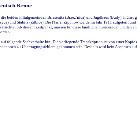
Deutsch Krone
ie beiden Filialgemeinden Briesenitz (Brzez`nica) und Jagdhaus (Budy). Früher g
yce) und Stabitz (Zdbice). Die Pfarrei Zippnow wurde im Jahr 1911 aufgeteilt und e
en errichtet. Ab diesem Zeitpunkt, müssen für diese ländlichen Gemeinden, in den
worden.
 auf folgende Sachverhalte hin: Die vorliegende Transkription ist von einer Kopie 
aber dennoch zu Übertragungsfehlern gekommen sein. Deshalb wird kein Anspruch auf 