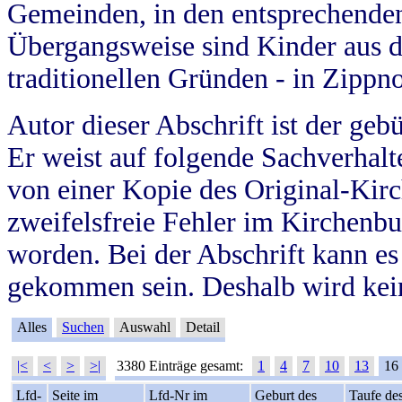
Gemeinden, in den entsprechende
Übergangsweise sind Kinder aus 
traditionellen Gründen - in Zippn
Autor dieser Abschrift ist der geb
Er weist auf folgende Sachverhalte
von einer Kopie des Original-Kirc
zweifelsfreie Fehler im Kirchenbuc
worden. Bei der Abschrift kann e
gekommen sein. Deshalb wird kein
Alles
Suchen
Auswahl
Detail
|<
<
>
>|
3380 Einträge gesamt:
1
4
7
10
13
16
Lfd-
Seite im
Lfd-Nr im
Geburt des
Taufe de