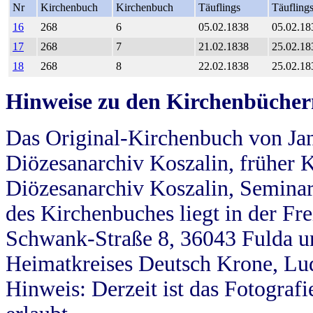
Nr
Kirchenbuch
Kirchenbuch
Täuflings
Täufling
16
268
6
05.02.1838
05.02.18
17
268
7
21.02.1838
25.02.18
18
268
8
22.02.1838
25.02.18
Hinweise zu den Kirchenbücher
Das Original-Kirchenbuch von Jan
Diözesanarchiv Koszalin, früher Kö
Diözesanarchiv Koszalin, Seminar
des Kirchenbuches liegt in der Fr
Schwank-Straße 8, 36043 Fulda u
Heimatkreises Deutsch Krone, Lu
Hinweis: Derzeit ist das Fotograf