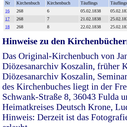
Nr
Kirchenbuch
Kirchenbuch
Täuflings
Täufling
16
268
6
05.02.1838
05.02.18
17
268
7
21.02.1838
25.02.18
18
268
8
22.02.1838
25.02.18
Hinweise zu den Kirchenbücher
Das Original-Kirchenbuch von Jan
Diözesanarchiv Koszalin, früher Kö
Diözesanarchiv Koszalin, Seminar
des Kirchenbuches liegt in der Fr
Schwank-Straße 8, 36043 Fulda u
Heimatkreises Deutsch Krone, Lu
Hinweis: Derzeit ist das Fotograf