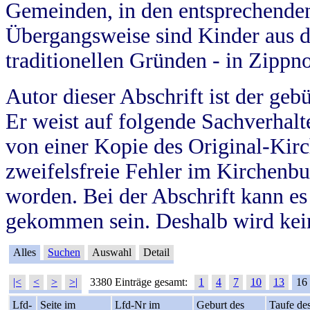
Gemeinden, in den entsprechende
Übergangsweise sind Kinder aus 
traditionellen Gründen - in Zippn
Autor dieser Abschrift ist der geb
Er weist auf folgende Sachverhalte
von einer Kopie des Original-Kirc
zweifelsfreie Fehler im Kirchenbuc
worden. Bei der Abschrift kann e
gekommen sein. Deshalb wird kein
Alles
Suchen
Auswahl
Detail
|<
<
>
>|
3380 Einträge gesamt:
1
4
7
10
13
16
Lfd-
Seite im
Lfd-Nr im
Geburt des
Taufe de