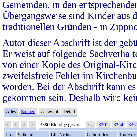
Gemeinden, in den entsprechende
Übergangsweise sind Kinder aus 
traditionellen Gründen - in Zippn
Autor dieser Abschrift ist der geb
Er weist auf folgende Sachverhalte
von einer Kopie des Original-Kirc
zweifelsfreie Fehler im Kirchenbuc
worden. Bei der Abschrift kann e
gekommen sein. Deshalb wird kein
Alles
Suchen
Auswahl
Detail
|<
<
>
>|
3380 Einträge gesamt:
<<
3361
3364
336
Lfd-
Seite im
Lfd-Nr im
Geburt des
Taufe de