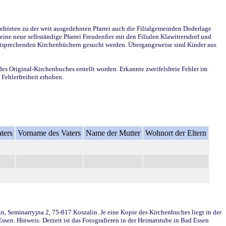
ehörten zu der weit ausgedehnten Pfarrei auch die Filialgemeinden Doderlage
ine neue selbständige Pfarrei Freudenfier mit den Filialen Klawittersdorf und
 entsprechenden Kirchenbüchern gesucht werden. Übergangsweise sind Kinder aus
des Original-Kirchenbuches erstellt worden. Erkannte zweifelsfreie Fehler im
Fehlerfreiheit erhoben.
ters
Vorname des Vaters
Name der Mutter
Wohnort der Eltern
in, Seminarryjna 2, 75-817 Koszalin. Je eine Kopie des Kirchenbuches liegt in der
en. Hinweis: Derzeit ist das Fotografieren in der Heimatstube in Bad Essen