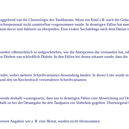
ggebend war die Chronologie des Taufdatums. Wenn ein Kind z.B. nach der Geburt 
rchenpersonal nicht unmittelbar vorgenommen wurde. In derartigen Fällen hat man d
raum davor und dahinter zu überprüfen. Eine exakte Suchabfrage nach dem Datum i
den offensichtlich so aufgeschrieben, wie die Amtsperson ihn verstanden hat, ode
n Dörfern war schließlich Dialekt. In den Fällen bei denen erkannt wurde, dass di
t, wobei mehrere Schreibvarianten Anwendung fanden. In dieser Liste wurde in de
n und den im Kirchenbuch verwendeten Schreibvarianten.
wurde deshalb vorausgesetzt, dass nur in derartigen Fällen eine Abweichung zur O
eshalb ist bei der Ortsangabe für den Taufpaten ein Vorbehalt gegeben. Überwiegen
weitere Angaben wie z. B. eine Heirat, wurden nicht übernommen.