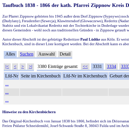
Taufbuch 1838 - 1866 der kath. Pfarrei Zippnow Kreis 
Zur Pfarrei Zippnow gehörten bis 1945 außer dem Dorf Zippnow (Sypnywo) noch d
(Dudylany), Freudenfier (Szwecja), Klawittersdorf (Glowaczewo), Rederitz (Nadarz
Stabitz und ein Lokalvikariat Rederitz mit der Tochterkirche in Doderlage wurd
diesen Gemeinden - wohl noch aus traditionellen Gründen - in Zippnow getauft 
Autor dieser Abschrift ist der gebürtige Rederitzer
Paul Lüdtke
aus Köln. Er weist
Kirchenbuch, sind in dieser Liste korrigiert worden. Bei der Abschrift kann es 
Alles
Suchen
Auswahl
Detail
|<
<
>
>|
3380 Einträge gesamt:
<<
3331
3334
333
Lfd-Nr
Seite im Kirchenbuch
Lfd-Nr im Kirchenbuch
Geburt des
...
...
...
Hinweise zu den Kirchenbüchern
Das Original-Kirchenbuch von Januar 1838 bis 1866, befindet sich im Diözesanarch
Freien Prälatur Schneidemühl, Josef-Schwank-Straße 8, 36043 Fulda und im Archi