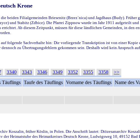
Deutsch Krone
ie beiden Filialgemeinden Briesenitz (Brzez`nica) und Jagdhaus (Budy). Früher g
yce) und Stabitz (Zdbice). Die Pfarrei Zippnow wurde im Jahr 1911 aufgeteilt und e
en errichtet. Ab diesem Zeitpunkt, müssen für diese ländlichen Gemeinden, in den
worden.
 auf folgende Sachverhalte hin: Die vorliegende Transkription ist von einer Kopie 
aber dennoch zu Übertragungsfehlern gekommen sein. Deshalb wird kein Anspruch auf 
7
3340
3343
3346
3349
3352
3355
3358
>>
 Täuflings
Taufe des Täuflings
Vorname des Täuflings
Name des Va
iv Koszalin, früher Köslin, in Polen. Die Anschrift lautet: Diözesanarchiv Koszal
v der Heimatstube des Heimatkreises Deutsch Krone, Ludwigsweg 10, 49152 Bad Ess