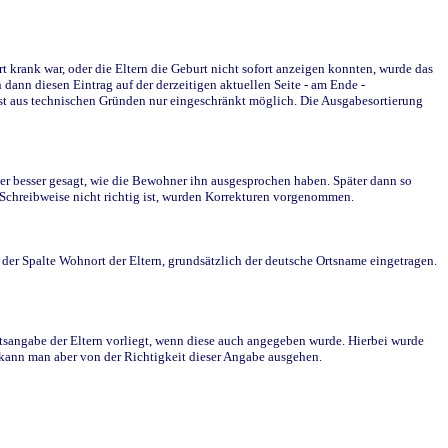
krank war, oder die Eltern die Geburt nicht sofort anzeigen konnten, wurde das
ann diesen Eintrag auf der derzeitigen aktuellen Seite - am Ende -
st aus technischen Gründen nur eingeschränkt möglich. Die Ausgabesortierung
r besser gesagt, wie die Bewohner ihn ausgesprochen haben. Später dann so
e Schreibweise nicht richtig ist, wurden Korrekturen vorgenommen.
r Spalte Wohnort der Eltern, grundsätzlich der deutsche Ortsname eingetragen.
rtsangabe der Eltern vorliegt, wenn diese auch angegeben wurde. Hierbei wurde
d kann man aber von der Richtigkeit dieser Angabe ausgehen.