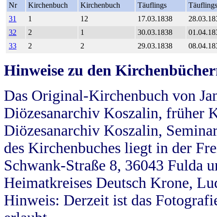
Nr
Kirchenbuch
Kirchenbuch
Täuflings
Täufling
31
1
12
17.03.1838
28.03.18
32
2
1
30.03.1838
01.04.18
33
2
2
29.03.1838
08.04.18
Hinweise zu den Kirchenbücher
Das Original-Kirchenbuch von Jan
Diözesanarchiv Koszalin, früher Kö
Diözesanarchiv Koszalin, Seminar
des Kirchenbuches liegt in der Fr
Schwank-Straße 8, 36043 Fulda u
Heimatkreises Deutsch Krone, Lu
Hinweis: Derzeit ist das Fotograf