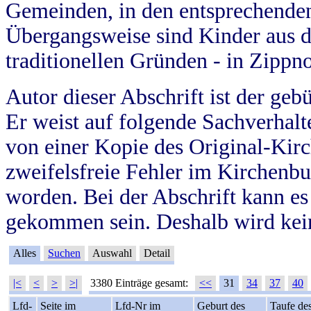
Gemeinden, in den entsprechende
Übergangsweise sind Kinder aus 
traditionellen Gründen - in Zippn
Autor dieser Abschrift ist der geb
Er weist auf folgende Sachverhalte
von einer Kopie des Original-Kirc
zweifelsfreie Fehler im Kirchenbuc
worden. Bei der Abschrift kann e
gekommen sein. Deshalb wird kein
Alles
Suchen
Auswahl
Detail
|<
<
>
>|
3380 Einträge gesamt:
<<
31
34
37
40
Lfd-
Seite im
Lfd-Nr im
Geburt des
Taufe de