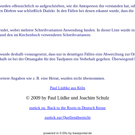
den offensichtlich so aufgeschrieben, wie die Amtsperson ihn verstanden hat, ode
n Dörfern war schließlich Dialekt. In den Fällen bei denen erkannt wurde, dass di
t, wobei mehrere Schreibvarianten Anwendung fanden. In dieser Liste wurde in de
n und den im Kirchenbuch verwendeten Schreibvarianten.
wurde deshalb vorausgesetzt, dass nur in derartigen Fällen eine Abweichung zur O
eshalb ist bei der Ortsangabe für den Taufpaten ein Vorbehalt gegeben. Überwiegen
weitere Angaben wie z. B. eine Heirat, wurden nicht übernommen.
Paul Lüdtke aus Köln
© 2009 by Paul Lüdke und Joachim Schulz
zurück zu: Back to the Roots in Deutsch Krone
zurück zur Quellenübersicht
powered in 0.00s by baseportal.de