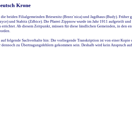
Deutsch Krone
ie beiden Filialgemeinden Briesenitz (Brzez`nica) und Jagdhaus (Budy). Früher g
yce) und Stabitz (Zdbice). Die Pfarrei Zippnow wurde im Jahr 1911 aufgeteilt und e
en errichtet. Ab diesem Zeitpunkt, müssen für diese ländlichen Gemeinden, in den
worden.
 auf folgende Sachverhalte hin: Die vorliegende Transkription ist von einer Kopie 
aber dennoch zu Übertragungsfehlern gekommen sein. Deshalb wird kein Anspruch auf 