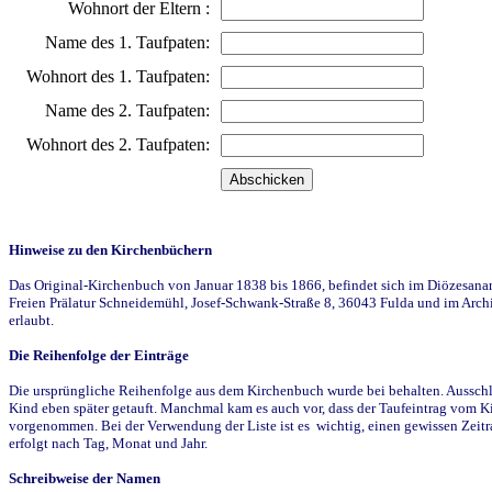
Wohnort der Eltern :
Name des 1. Taufpaten:
Wohnort des 1. Taufpaten:
Name des 2. Taufpaten:
Wohnort des 2. Taufpaten:
Hinweise zu den Kirchenbüchern
Das Original-Kirchenbuch von Januar 1838 bis 1866, befindet sich im Diözesanarch
Freien Prälatur Schneidemühl, Josef-Schwank-Straße 8, 36043 Fulda und im Archi
erlaubt.
Die Reihenfolge der Einträge
Die ursprüngliche Reihenfolge aus dem Kirchenbuch wurde bei behalten. Ausschla
Kind eben später getauft. Manchmal kam es auch vor, dass der Taufeintrag vom Ki
vorgenommen. Bei der Verwendung der Liste ist es wichtig, einen gewissen Zeit
erfolgt nach Tag, Monat und Jahr.
Schreibweise der Namen