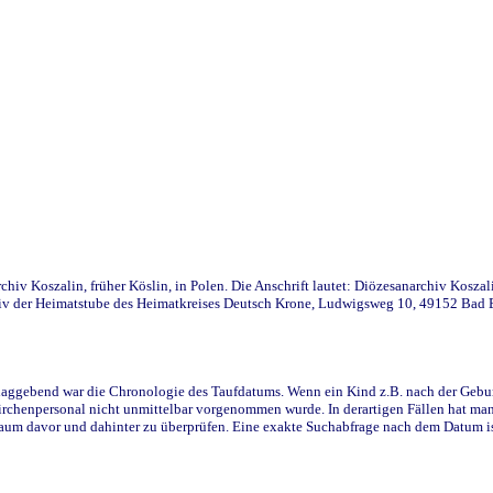
iv Koszalin, früher Köslin, in Polen. Die Anschrift lautet: Diözesanarchiv Koszal
v der Heimatstube des Heimatkreises Deutsch Krone, Ludwigsweg 10, 49152 Bad Ess
ggebend war die Chronologie des Taufdatums. Wenn ein Kind z.B. nach der Geburt 
rchenpersonal nicht unmittelbar vorgenommen wurde. In derartigen Fällen hat man d
raum davor und dahinter zu überprüfen. Eine exakte Suchabfrage nach dem Datum i