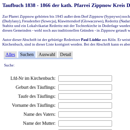
Taufbuch 1838 - 1866 der kath. Pfarrei Zippnow Kreis 
Zur Pfarrei Zippnow gehörten bis 1945 außer dem Dorf Zippnow (Sypnywo) noch d
(Dudylany), Freudenfier (Szwecja), Klawittersdorf (Glowaczewo), Rederitz (Nadarz
Stabitz und ein Lokalvikariat Rederitz mit der Tochterkirche in Doderlage wurd
diesen Gemeinden - wohl noch aus traditionellen Gründen - in Zippnow getauft 
Autor dieser Abschrift ist der gebürtige Rederitzer
Paul Lüdtke
aus Köln. Er weist
Kirchenbuch, sind in dieser Liste korrigiert worden. Bei der Abschrift kann es 
Alles
Suchen
Auswahl
Detail
Suche:
Lfd-Nr im Kirchenbuch:
Geburt des Täuflings:
Taufe des Täuflings:
Vorname des Täuflings:
Name des Vaters:
Name der Mutter: