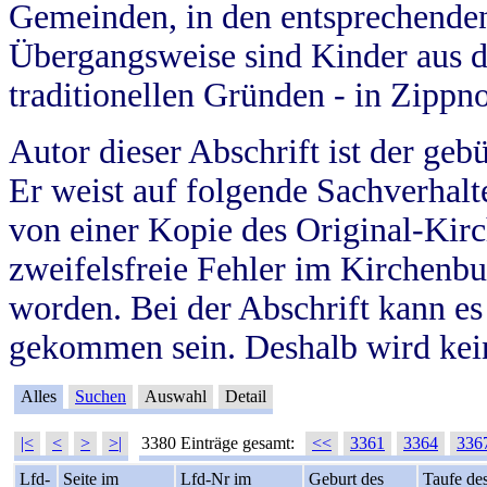
Gemeinden, in den entsprechende
Übergangsweise sind Kinder aus 
traditionellen Gründen - in Zippn
Autor dieser Abschrift ist der geb
Er weist auf folgende Sachverhalte
von einer Kopie des Original-Kirc
zweifelsfreie Fehler im Kirchenbuc
worden. Bei der Abschrift kann e
gekommen sein. Deshalb wird kein
Alles
Suchen
Auswahl
Detail
|<
<
>
>|
3380 Einträge gesamt:
<<
3361
3364
336
Lfd-
Seite im
Lfd-Nr im
Geburt des
Taufe de