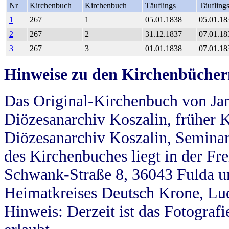
Nr
Kirchenbuch
Kirchenbuch
Täuflings
Täufling
1
267
1
05.01.1838
05.01.18
2
267
2
31.12.1837
07.01.18
3
267
3
01.01.1838
07.01.18
Hinweise zu den Kirchenbücher
Das Original-Kirchenbuch von Jan
Diözesanarchiv Koszalin, früher Kö
Diözesanarchiv Koszalin, Seminar
des Kirchenbuches liegt in der Fr
Schwank-Straße 8, 36043 Fulda u
Heimatkreises Deutsch Krone, Lu
Hinweis: Derzeit ist das Fotograf