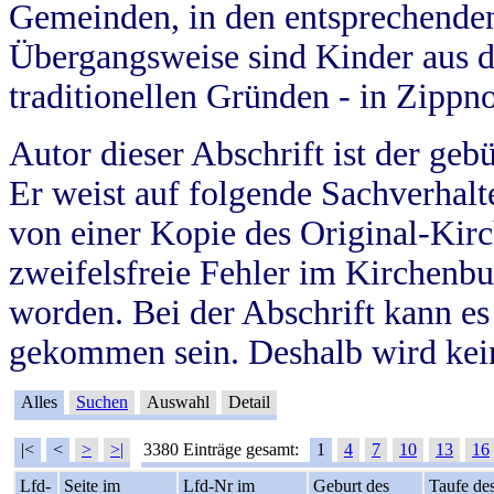
Gemeinden, in den entsprechende
Übergangsweise sind Kinder aus 
traditionellen Gründen - in Zippn
Autor dieser Abschrift ist der geb
Er weist auf folgende Sachverhalte
von einer Kopie des Original-Kirc
zweifelsfreie Fehler im Kirchenbuc
worden. Bei der Abschrift kann e
gekommen sein. Deshalb wird kein
Alles
Suchen
Auswahl
Detail
|<
<
>
>|
3380 Einträge gesamt:
1
4
7
10
13
16
Lfd-
Seite im
Lfd-Nr im
Geburt des
Taufe de