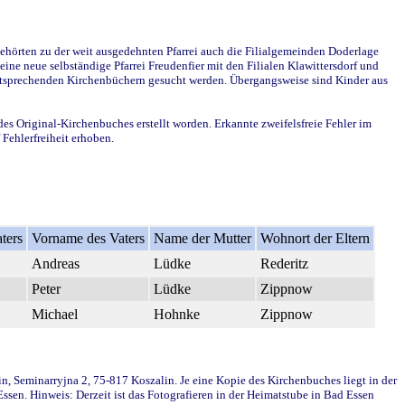
ehörten zu der weit ausgedehnten Pfarrei auch die Filialgemeinden Doderlage
ine neue selbständige Pfarrei Freudenfier mit den Filialen Klawittersdorf und
 entsprechenden Kirchenbüchern gesucht werden. Übergangsweise sind Kinder aus
des Original-Kirchenbuches erstellt worden. Erkannte zweifelsfreie Fehler im
Fehlerfreiheit erhoben.
ters
Vorname des Vaters
Name der Mutter
Wohnort der Eltern
Andreas
Lüdke
Rederitz
Peter
Lüdke
Zippnow
Michael
Hohnke
Zippnow
in, Seminarryjna 2, 75-817 Koszalin. Je eine Kopie des Kirchenbuches liegt in der
en. Hinweis: Derzeit ist das Fotografieren in der Heimatstube in Bad Essen