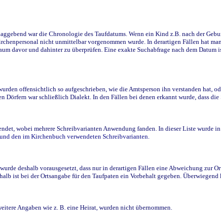
ggebend war die Chronologie des Taufdatums. Wenn ein Kind z.B. nach der Geburt 
rchenpersonal nicht unmittelbar vorgenommen wurde. In derartigen Fällen hat man d
raum davor und dahinter zu überprüfen. Eine exakte Suchabfrage nach dem Datum i
den offensichtlich so aufgeschrieben, wie die Amtsperson ihn verstanden hat, ode
n Dörfern war schließlich Dialekt. In den Fällen bei denen erkannt wurde, dass di
t, wobei mehrere Schreibvarianten Anwendung fanden. In dieser Liste wurde in de
n und den im Kirchenbuch verwendeten Schreibvarianten.
wurde deshalb vorausgesetzt, dass nur in derartigen Fällen eine Abweichung zur O
eshalb ist bei der Ortsangabe für den Taufpaten ein Vorbehalt gegeben. Überwiegen
weitere Angaben wie z. B. eine Heirat, wurden nicht übernommen.