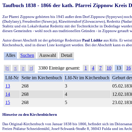
Taufbuch 1838 - 1866 der kath. Pfarrei Zippnow Kreis 
Zur Pfarrei Zippnow gehörten bis 1945 außer dem Dorf Zippnow (Sypnywo) noch d
(Dudylany), Freudenfier (Szwecja), Klawittersdorf (Glowaczewo), Rederitz (Nadarz
Stabitz und ein Lokalvikariat Rederitz mit der Tochterkirche in Doderlage wurd
diesen Gemeinden - wohl noch aus traditionellen Gründen - in Zippnow getauft 
Autor dieser Abschrift ist der gebürtige Rederitzer
Paul Lüdtke
aus Köln. Er weist
Kirchenbuch, sind in dieser Liste korrigiert worden. Bei der Abschrift kann es 
Alles
Suchen
Auswahl
Detail
|<
<
>
>|
3380 Einträge gesamt:
1
4
7
10
13
16
Lfd-Nr
Seite im Kirchenbuch
Lfd-Nr im Kirchenbuch
Geburt des
13
268
3
05.02.183
14
268
4
12.02.183
15
268
5
23.02.183
Hinweise zu den Kirchenbüchern
Das Original-Kirchenbuch von Januar 1838 bis 1866, befindet sich im Diözesanarch
Freien Prälatur Schneidemühl, Josef-Schwank-Straße 8, 36043 Fulda und im Archi