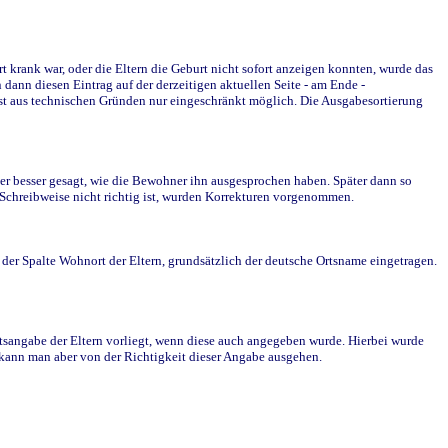
krank war, oder die Eltern die Geburt nicht sofort anzeigen konnten, wurde das
ann diesen Eintrag auf der derzeitigen aktuellen Seite - am Ende -
st aus technischen Gründen nur eingeschränkt möglich. Die Ausgabesortierung
r besser gesagt, wie die Bewohner ihn ausgesprochen haben. Später dann so
e Schreibweise nicht richtig ist, wurden Korrekturen vorgenommen.
r Spalte Wohnort der Eltern, grundsätzlich der deutsche Ortsname eingetragen.
rtsangabe der Eltern vorliegt, wenn diese auch angegeben wurde. Hierbei wurde
d kann man aber von der Richtigkeit dieser Angabe ausgehen.