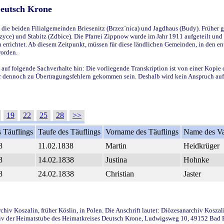
Deutsch Krone
ie beiden Filialgemeinden Briesenitz (Brzez`nica) und Jagdhaus (Budy). Früher g
yce) und Stabitz (Zdbice). Die Pfarrei Zippnow wurde im Jahr 1911 aufgeteilt und e
en errichtet. Ab diesem Zeitpunkt, müssen für diese ländlichen Gemeinden, in den
worden.
 auf folgende Sachverhalte hin: Die vorliegende Transkription ist von einer Kopie 
aber dennoch zu Übertragungsfehlern gekommen sein. Deshalb wird kein Anspruch auf 
19
22
25
28
>>
 Täuflings
Taufe des Täuflings
Vorname des Täuflings
Name des Va
8
11.02.1838
Martin
Heidkrüger
8
14.02.1838
Justina
Hohnke
8
24.02.1838
Christian
Jaster
iv Koszalin, früher Köslin, in Polen. Die Anschrift lautet: Diözesanarchiv Koszal
v der Heimatstube des Heimatkreises Deutsch Krone, Ludwigsweg 10, 49152 Bad Ess