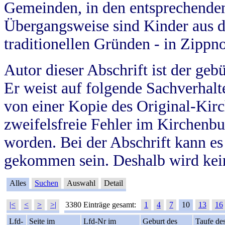
Gemeinden, in den entsprechende
Übergangsweise sind Kinder aus 
traditionellen Gründen - in Zippn
Autor dieser Abschrift ist der geb
Er weist auf folgende Sachverhalte
von einer Kopie des Original-Kirc
zweifelsfreie Fehler im Kirchenbuc
worden. Bei der Abschrift kann e
gekommen sein. Deshalb wird kein
Alles
Suchen
Auswahl
Detail
|<
<
>
>|
3380 Einträge gesamt:
1
4
7
10
13
16
Lfd-
Seite im
Lfd-Nr im
Geburt des
Taufe de