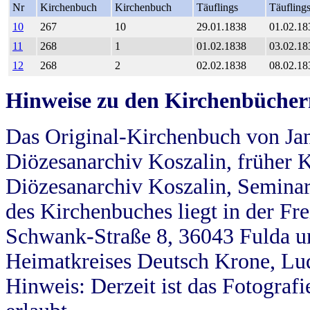
Nr
Kirchenbuch
Kirchenbuch
Täuflings
Täufling
10
267
10
29.01.1838
01.02.18
11
268
1
01.02.1838
03.02.18
12
268
2
02.02.1838
08.02.18
Hinweise zu den Kirchenbücher
Das Original-Kirchenbuch von Jan
Diözesanarchiv Koszalin, früher Kö
Diözesanarchiv Koszalin, Seminar
des Kirchenbuches liegt in der Fr
Schwank-Straße 8, 36043 Fulda u
Heimatkreises Deutsch Krone, Lu
Hinweis: Derzeit ist das Fotograf