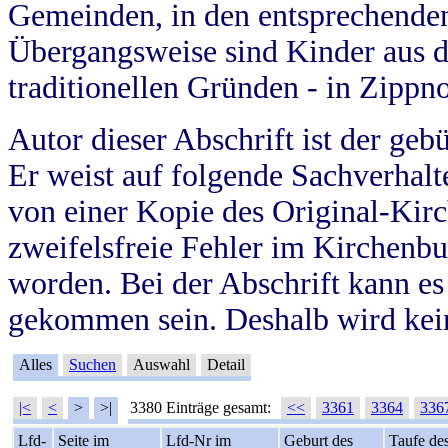
Gemeinden, in den entsprechende
Übergangsweise sind Kinder aus 
traditionellen Gründen - in Zippn
Autor dieser Abschrift ist der geb
Er weist auf folgende Sachverhalte
von einer Kopie des Original-Kirc
zweifelsfreie Fehler im Kirchenbuc
worden. Bei der Abschrift kann e
gekommen sein. Deshalb wird kein
Alles
Suchen
Auswahl
Detail
|<
<
>
>|
3380 Einträge gesamt:
<<
3361
3364
336
Lfd-
Seite im
Lfd-Nr im
Geburt des
Taufe de