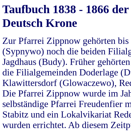
Taufbuch 1838 - 1866 der
Deutsch Krone
Zur Pfarrei Zippnow gehörten bi
(Sypnywo) noch die beiden Filial
Jagdhaus (Budy). Früher gehörten 
die Filialgemeinden Doderlage (D
Klawittersdorf (Glowaczewo), Red
Die Pfarrei Zippnow wurde im Jah
selbständige Pfarrei Freudenfier m
Stabitz und ein Lokalvikariat Red
wurden errichtet. Ab diesem Zeitp