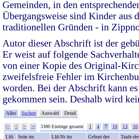
Gemeinden, in den entsprechende
Übergangsweise sind Kinder aus 
traditionellen Gründen - in Zippn
Autor dieser Abschrift ist der geb
Er weist auf folgende Sachverhalte
von einer Kopie des Original-Kirc
zweifelsfreie Fehler im Kirchenbuc
worden. Bei der Abschrift kann e
gekommen sein. Deshalb wird kein
Alles
Suchen
Auswahl
Detail
|<
<
>
>|
3380 Einträge gesamt:
1
4
7
10
13
16
Lfd-
Seite im
Lfd-Nr im
Geburt des
Taufe de