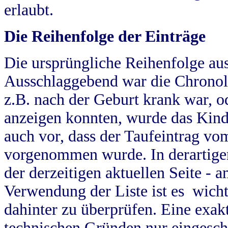
erlaubt.
Die Reihenfolge der Einträge
Die ursprüngliche Reihenfolge au
Ausschlaggebend war die Chronol
z.B. nach der Geburt krank war, od
anzeigen konnten, wurde das Kind
auch vor, dass der Taufeintrag vo
vorgenommen wurde. In derartigen
der derzeitigen aktuellen Seite -
Verwendung der Liste ist es wich
dahinter zu überprüfen. Eine exa
technischen Gründen nur eingesch