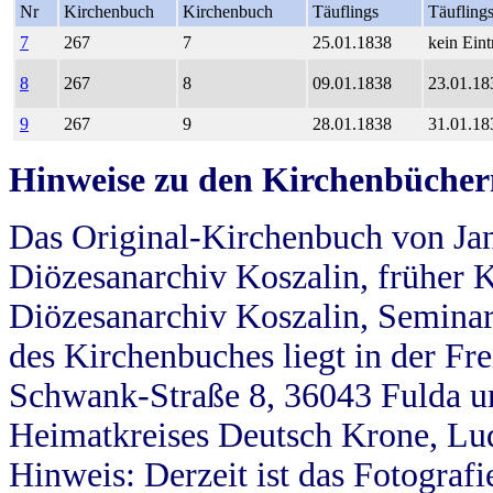
Nr
Kirchenbuch
Kirchenbuch
Täuflings
Täufling
7
267
7
25.01.1838
kein Eint
8
267
8
09.01.1838
23.01.18
9
267
9
28.01.1838
31.01.18
Hinweise zu den Kirchenbücher
Das Original-Kirchenbuch von Jan
Diözesanarchiv Koszalin, früher Kö
Diözesanarchiv Koszalin, Seminar
des Kirchenbuches liegt in der Fr
Schwank-Straße 8, 36043 Fulda u
Heimatkreises Deutsch Krone, Lu
Hinweis: Derzeit ist das Fotograf