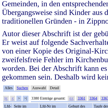
Gemeinden, in den entsprechende
Übergangsweise sind Kinder aus 
traditionellen Gründen - in Zippn
Autor dieser Abschrift ist der geb
Er weist auf folgende Sachverhalte
von einer Kopie des Original-Kirc
zweifelsfreie Fehler im Kirchenbuc
worden. Bei der Abschrift kann e
gekommen sein. Deshalb wird kein
Alles
Suchen
Auswahl
Detail
|<
<
>
>|
3380 Einträge gesamt:
<<
3361
3364
336
Lfd-
Seite im
Lfd-Nr im
Geburt des
Taufe de